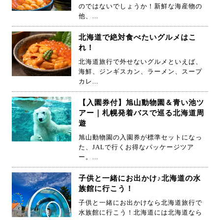
のではないでしょうか！新鮮な海産物の
他、...
北海道で絶対食べたいグルメはこ
れ！
北海道旅行で外せないグルメといえば、
海鮮、ジンギスカン、ラーメン、スープ
カレ...
【入園券付】旭山動物園＆青い池ツ
アー｜札幌発着バスで巡る北海道周
遊
旭山動物園の入園券が標準セットになっ
た、JALで行くお得なパッケージツア
ー。...
子供と一緒にお出かけ♪北海道の水
族館に行こう！
子供と一緒にお出かけなら北海道旅行で
水族館に行こう！北海道には北海道なら