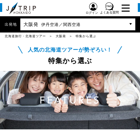
よくある質問
ログイン
大阪発
出発地
伊丹空港／関西空港
北海道旅行・北海道ツアー
大阪発
特集から選ぶ
人気の北海道ツアーが勢ぞろい！
特集から選ぶ
FEATURES