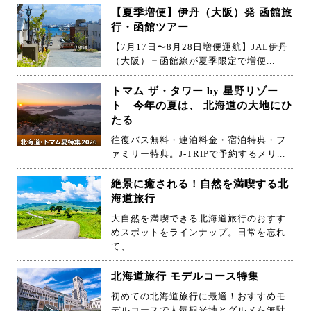
【夏季増便】伊丹（大阪）発 函館旅
行・函館ツアー
【7月17日〜8月28日増便運航】JAL伊丹
（大阪）＝函館線が夏季限定で増便...
トマム ザ・タワー by 星野リゾー
ト 今年の夏は、 北海道の大地にひ
たる
往復バス無料・連泊料金・宿泊特典・フ
ァミリー特典。J-TRIPで予約するメリ...
絶景に癒される！自然を満喫する北
海道旅行
大自然を満喫できる北海道旅行のおすす
めスポットをラインナップ。日常を忘れ
て、...
北海道旅行 モデルコース特集
初めての北海道旅行に最適！おすすめモ
デルコースで人気観光地とグルメを無駄