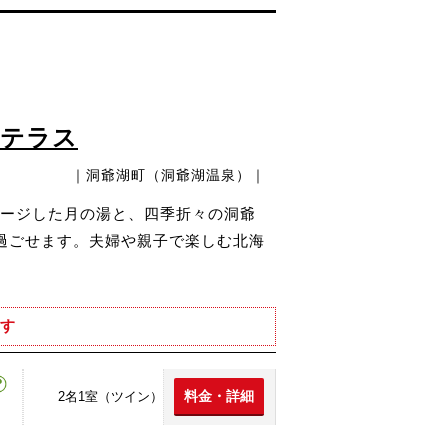
ドテラス
｜洞爺湖町（洞爺湖温泉）｜
ージした月の湯と、四季折々の洞爺
過ごせます。夫婦や親子で楽しむ北海
す
料金・詳細
2名1室（ツイン）