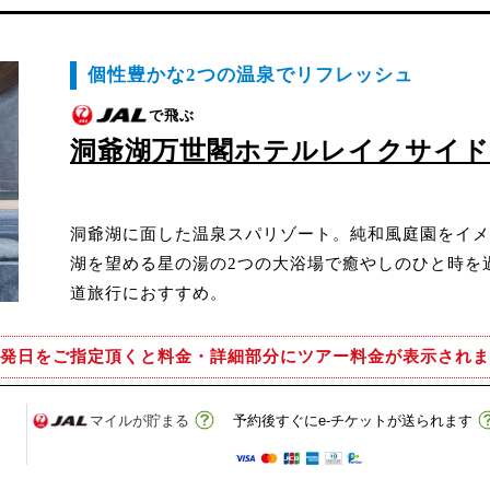
個性豊かな2つの温泉でリフレッシュ
で飛ぶ
洞爺湖万世閣ホテルレイクサイ
洞爺湖に面した温泉スパリゾート。純和風庭園をイメ
湖を望める星の湯の2つの大浴場で癒やしのひと時を
道旅行におすすめ。
発日をご指定頂くと
料金・詳細部分にツアー料金が表示されま
マイルが貯まる
予約後すぐにe-チケットが送られます