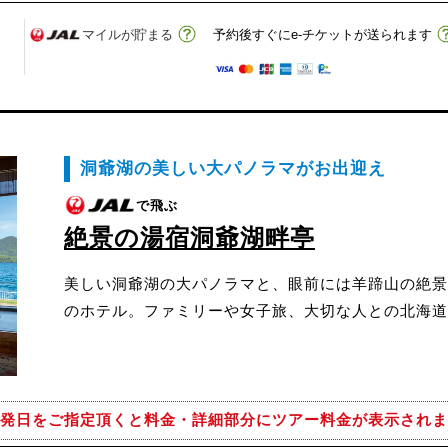
マイルが貯まる
予約後すぐにe-チケットが送られます
洞爺湖の美しい大パノラマがお出迎え
で飛ぶ
絶景の湯宿洞爺湖畔亭
美しい洞爺湖の大パノラマと、眼前には羊蹄山の絶景
のホテル。ファミリーや女子旅、大切な人との北海道
発日をご指定頂くと
料金・詳細部分にツアー料金が表示されま