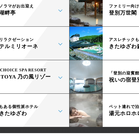
ノラマがお出迎え
ファミリー向
湖畔亭
登別万世閣
リラクゼーション
アスレチック
テルミリオーネ
きたゆざわ
CHOICE SPA RESORT
「登別の迎賓
TOYA 乃の風リゾー
祝いの宿登
もある個性派ホテル
ペット連れで
きたゆざわ
湯元ホロホ