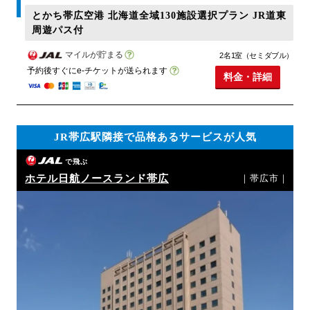
とかち帯広空港 北海道全域130施設選択プラン JR道東
周遊パス付
マイルが貯まる
2名1室（セミダブル）
予約後すぐにe-チケットが送られます
料金・詳細
JR帯広駅隣接で品格あるサービスが人気
で飛ぶ
ホテル日航ノースランド帯広
｜帯広市｜