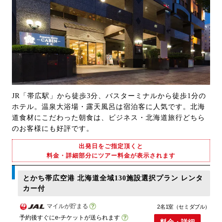
JR「帯広駅」から徒歩3分、バスターミナルから徒歩1分の
ホテル。温泉大浴場・露天風呂は宿泊客に人気です。北海
道食材にこだわった朝食は、ビジネス・北海道旅行どちら
のお客様にも好評です。
出発日をご指定頂くと
料金・詳細部分にツアー料金が表示されます
とかち帯広空港 北海道全域130施設選択プラン レンタ
カー付
マイルが貯まる
2名1室（セミダブル）
予約後すぐにe-チケットが送られます
料金・詳細