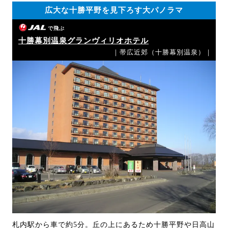
広大な十勝平野を見下ろす大パノラマ
で飛ぶ
十勝幕別温泉グランヴィリオホテル
｜帯広近郊（十勝幕別温泉）｜
札内駅から車で約5分。丘の上にあるため十勝平野や日高山