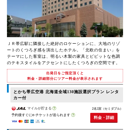
ＪＲ帯広駅に隣接した絶好のロケーションに、大地のリゾ
ートのくつろぎ感を演出したホテル。「北欧の住まい」を
テーマにした客室は、明るい木製の家具とビビットな色調
のテキスタイルをアクセントにしたくつろぎの空間です。
出発日をご指定頂くと
料金・詳細部分にツアー料金が表示されます
とかち帯広空港 北海道全域130施設選択プラン レンタ
カー付
マイルが貯まる
2名1室（セミダブル）
予約後すぐにe-チケットが送られます
料金・詳細