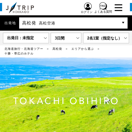
よくある質問
ログイン
高松発
出発地
高松空港
出発日：未指定
3日間
2名1室（指定なし）
北海道旅行・北海道ツアー
高松発
エリアから選ぶ
十勝・帯広のホテル
TOKACHI OBIHIRO