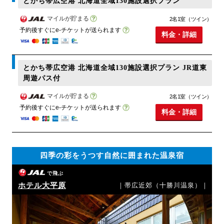
とかち帯広空港 北海道全域130施設選択プラン
マイルが貯まる
2名1室（ツイン）
予約後すぐにe-チケットが送られます
料金・詳細
とかち帯広空港 北海道全域130施設選択プラン JR道東
周遊パス付
マイルが貯まる
2名1室（ツイン）
予約後すぐにe-チケットが送られます
料金・詳細
四季の彩をうつす自然に囲まれた温泉宿
で飛ぶ
ホテル大平原
｜帯広近郊（十勝川温泉）｜