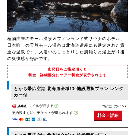
植物由来のモール温泉＆フィンランド式サウナのホテル。
日本唯一の天然モール温泉は北海道遺産にも選定された貴
重な温泉です。入浴中のしっとりした肌触りと湯上がり後
の爽快感が好評です。
出発日をご指定頂くと
料金・詳細部分にツアー料金が表示されます
とかち帯広空港 北海道全域130施設選択プラン レンタ
カー付
マイルが貯まる
2名1室（ツイン）
予約後すぐにe-チケットが送られます
料金・詳細