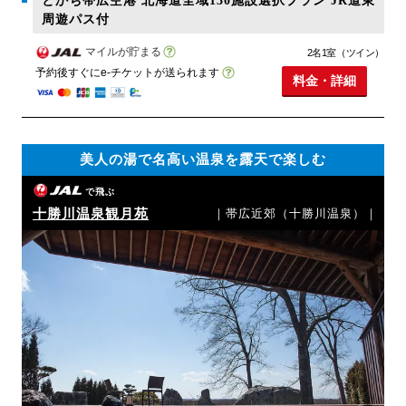
とかち帯広空港 北海道全域130施設選択プラン JR道東
周遊パス付
マイルが貯まる
2名1室（ツイン）
予約後すぐにe-チケットが送られます
料金・詳細
美人の湯で名高い温泉を露天で楽しむ
で飛ぶ
十勝川温泉観月苑
｜帯広近郊（十勝川温泉）｜