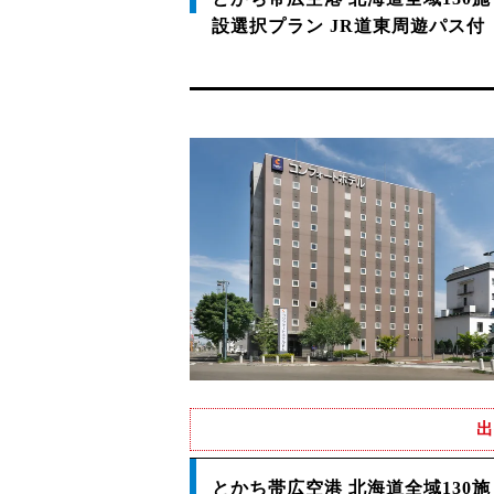
設選択プラン JR道東周遊パス付
出
とかち帯広空港 北海道全域130施