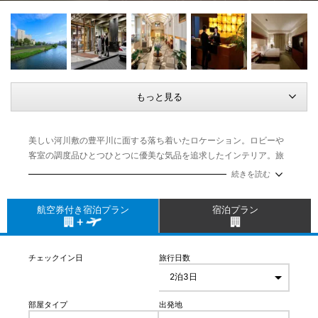
もっと見る
美しい河川敷の豊平川に面する落ち着いたロケーション。ロビーや
客室の調度品ひとつひとつに優美な気品を追求したインテリア。旅
する時間をもっと贅沢なひとときにする、ラグジュアリーレジデン
続きを読む
スがコンセプトのシティリゾートホテルです。
航空券付き宿泊プラン
宿泊プラン
チェックイン日
旅行日数
部屋タイプ
出発地