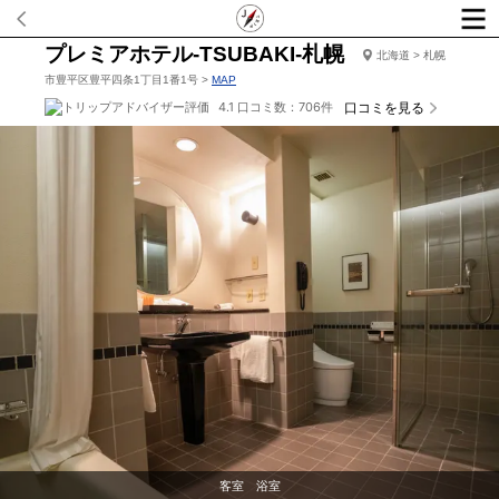
プレミアホテル-TSUBAKI-札幌
北海道 > 札幌
市豊平区豊平四条1丁目1番1号 >
MAP
4.1 口コミ数：706件
口コミを見る
客室 浴室