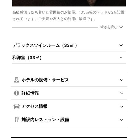
高級感漂う落ち着いた雰囲気のお部屋。105㎝幅のベッドが2台設置
されています。ご夫婦や友人との利用に最適です。
続きを読む
広さ／24.6㎡
定員／2名
ベッド幅／105cm×2台
デラックスツインルーム（33㎡ ）
バスタイプ／シャワーブースのみ
和洋室（33㎡）
ホテルの設備・サービス
詳細情報
アクセス情報
施設内レストラン・設備