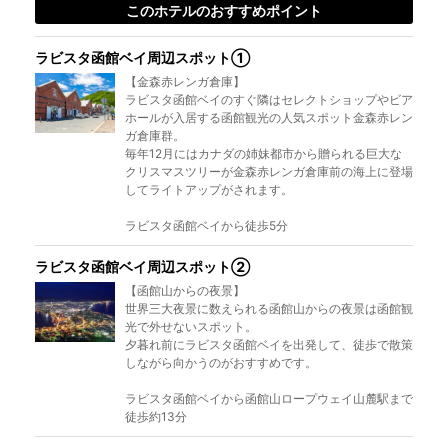
このホテルのおすすめポイント
ラビスタ函館ベイ周辺スポット①
【金森赤レンガ倉庫】
ラビスタ函館ベイのすぐ隣はセレクトショップやビア
ホールが入居する函館観光の人気スポット金森赤レン
ガ倉庫群。
毎年12月にはカナダの姉妹都市から贈られる巨大な
クリスマスツリーが金森赤レンガ倉庫前の海上に登場
してライトアップがされます。
ラビスタ函館ベイから徒歩5分
ラビスタ函館ベイ周辺スポット②
【函館山からの夜景】
世界三大夜景に数えられる函館山からの夜景は函館観
光で外せないスポット。
夕暮れ前にラビスタ函館ベイを出発して、徒歩で散策
しながら向かうのがおすすめです。
ラビスタ函館ベイから函館山ロープウェイ山麓駅まで
徒歩約13分