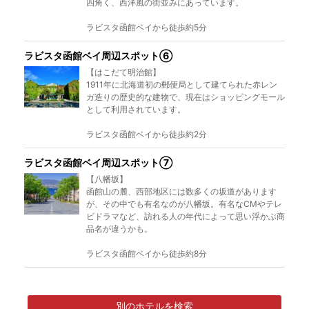
四角く、西洋風の街並みにあっています。
ラビスタ函館ベイから徒歩約5分
ラビスタ函館ベイ周辺スポット⑥
【はこだて明治館】
1911年に北海道初の郵便局として建てられた赤レン
ガ造りの歴史的な建物で、現在はショッピングモール
として利用されています。
ラビスタ函館ベイから徒歩約2分
ラビスタ函館ベイ周辺スポット⑦
【八幡坂】
函館山の麓、西部地区には数多くの坂道があります
が、その中でも有名なのが八幡坂。有名なCMやテレ
ビドラマなど、訪れる人の年代によって思い浮かぶ商
品名が違うかも。
ラビスタ函館ベイから徒歩約8分
別のホテルを検索