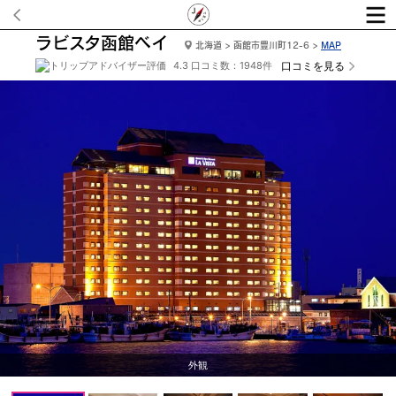
ラビスタ函館ベイ
北海道 > 函館市豊川町12-6 >
MAP
4.3 口コミ数：1948件
口コミを見る
落ち着いたロビー