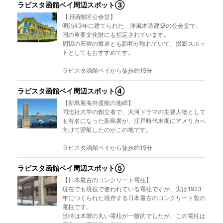
ラビスタ函館ベイ周辺スポット③
【旧函館区公会堂】
明治43年に建てられた、洋風木造建築の公会堂で、
国の重要文化財にも指定されています。
周辺の石畳の坂道とも調和が取れていて、撮影スポッ
トとしてもおすすめです。
ラビスタ函館ベイから徒歩約15分
ラビスタ函館ベイ周辺スポット④
【新島襄海外渡航の地碑】
同志社大学の創立者で、大河ドラマの主要人物として
も有名になった新島襄が、江戸時代末期にアメリカへ
向けて密航したのがこの地です。
ラビスタ函館ベイから徒歩約15分
ラビスタ函館ベイ周辺スポット⑤
【日本最古のコンクリート電柱】
現在でも現役で使われている電柱ですが、実は1923
年につくられた現存する日本最古のコンクリート製の
電柱です。
当時は木製の丸い電柱が一般的でしたが、この電柱は