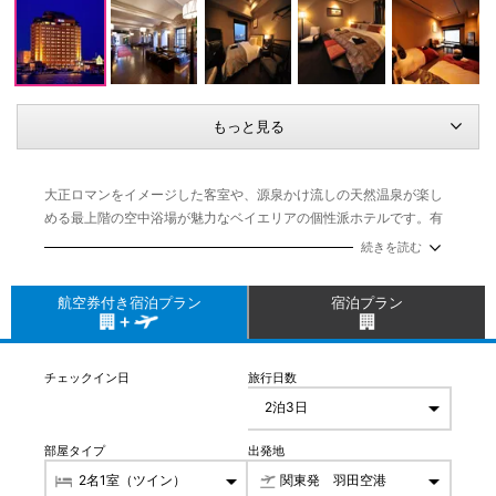
もっと見る
大正ロマンをイメージした客室や、源泉かけ流しの天然温泉が楽し
める最上階の空中浴場が魅力なベイエリアの個性派ホテルです。有
名な観光スポットである金森赤レンガ倉庫群に面した立地は、函館
続きを読む
ならではの異国情緒を存分に楽しめます。
最大の魅力は、函館山とベイエリアを見渡せる大浴場や露天風呂。
航空券付き宿泊プラン
宿泊プラン
その眺望と開放感は是非体験して頂きたいポイントです！また「朝
食が美味しいホテル」として有名で、新鮮なお刺身や焼き物といっ
た季節感のあるお料理をバイキングスタイルで味わえます。函館ら
チェックイン日
旅行日数
しい、海の幸をたっぷり味わえる豊富なメニューも魅力の一つで
す。客室では、ゆったりくつろげる大きめのベッドが、最高のひと
時を演出してくれます。
部屋タイプ
出発地