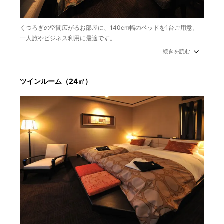
くつろぎの空間広がるお部屋に、140cm幅のベッドを1台ご用意。
一人旅やビジネス利用に最適です。
続きを読む
広さ／15㎡
定員／1名
ベッド幅／140cm×1台
ツインルーム（24㎡）
バスタイプ／シャワーブースのみ