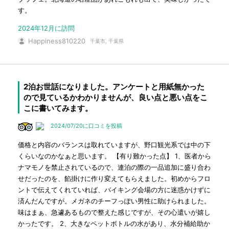
す。
2024年12月に訪問
Happiness810220
千葉市, 千葉県
2泊お世話になりました。アンケートと用紙無かった
ので見ているかわかりませんが、良い点と悪い点をこ
こに書いてみます。
2024/07/20に口コミを投稿
価格と内容のバランスは取れていますが、野口観光系では中の下
くらいなのかなぁと思います。 【有り難かった点】 1、医者から
ナマモノを禁止されているので、連泊の際の一品追加に盛り合わ
せだったのを、餡掛けに作り変えてもらえました。初めからフロ
ントで伝えてくれていれば、バイキング会場の方に迷惑かけずに
済んだんですが。メガネのチーフっぽい男性に助けられました。
味はまぁ、急遽あるもので整えた感じですが、その心遣いが嬉し
かったです。 2、大きなペットボトルの水があり、水分補給助か