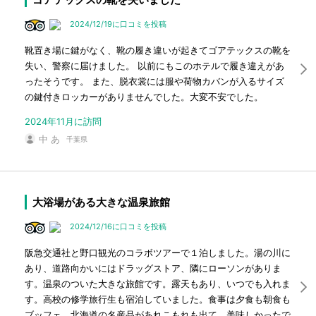
2024/12/19に口コミを投稿
靴置き場に鍵がなく、靴の履き違いが起きてゴアテックスの靴を
失い、警察に届けました。 以前にもこのホテルで履き違えがあ
ったそうです。 また、脱衣裳には服や荷物カバンが入るサイズ
の鍵付きロッカーがありませんでした。大変不安でした。
2024年11月に訪問
中 あ
千葉県
大浴場がある大きな温泉旅館
2024/12/16に口コミを投稿
阪急交通社と野口観光のコラボツアーで１泊しました。湯の川に
あり、道路向かいにはドラッグストア、隣にローソンがありま
す。温泉のついた大きな旅館です。露天もあり、いつでも入れま
す。高校の修学旅行生も宿泊していました。食事は夕食も朝食も
ブッフェ。北海道の名産品があれこもれも出て、美味しかったで