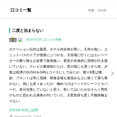
口コミ一覧
件数：320件
二度と泊まらない
2025/10/31に口コミを投稿
ロケーション以外は最悪。ホテル内全体が寒い。天井が低い。ユ
ニットバスのドアが便座にぶつかる。大浴場に行くにはエレベー
ターの乗り換えが必要で面倒臭い。客室が全体的に清掃が行き届
いていない。テレビの裏側埃だらけ。窓の桟にも薄っすら埃。夕
食は祝津のSUSHI＆GRILLコースにしてみたが、握り6貫は微
妙。フロントは常に混雑、朝食会場も激混みな上に狭くて落ち着
かない。他にも多々あったが、極めつけはベッドのシーツとカバ
ーだ。多分交換していないと思う。乾いてはいたがおそらく男性
のものと思われる液体が付いていた。大変気持ち悪く不愉快極ま
りない。
2025年10月に訪問
miechan18
北海道