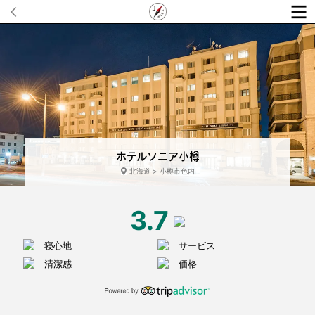
ホテルソニア小樽
北海道 > 小樽市色内
3.7
寝心地
サービス
清潔感
価格