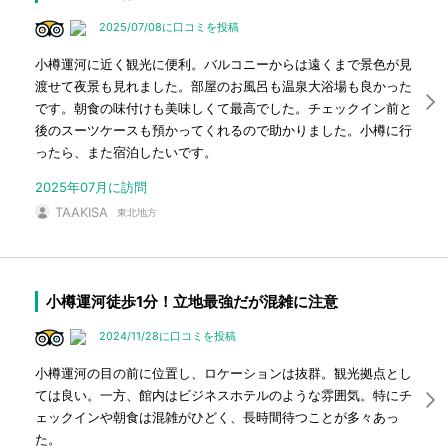
2025/07/08に口コミを投稿
小樽運河に近く観光に便利。バルコニーからは遠くまで景色が見
渡せて夜景も見れました。部屋のお風呂も温泉大浴場も良かった
です。朝食の味付けも美味しくて最高でした。チェックイン前と
後のスーツケースも預かってくれるので助かりました。小樽に行
ったら、また宿泊したいです。
2025年07月に訪問
TAAKISA
東北地方
小樽運河徒歩1分！立地最強だが混雑に注意
2024/11/28に口コミを投稿
小樽運河の目の前に位置し、ロケーションは抜群。観光拠点とし
ては良い。一方、館内はビジネスホテルのような雰囲気。特にチ
ェックインや朝食は混雑がひどく、長時間待つことが多々あっ
た。