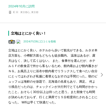
2024年10月に訪問
K H
東京都心, 東京都
立地はとにかく良い！
2024/11/26に口コミを投稿
立地はとにかく良い。ホテルから歩いて観光ができる。ルタオ本
店方面も、小樽駅方面もどちらも徒歩圏内。 温泉はあるが、露
天はなく、決して広くはない。 また、食事付を選んだが、ホテ
ル１Ｆの飲食店で外から客もいるため、館内着および館内履きが
ＮＧ。お風呂上りに浴衣や館内着でリラックスして食べたい自分
にとってはわざわざ私服に着替えなおすのは手間だった。朝のビ
ュッフェは海鮮のせ放題で、北海道の名産もあり、満足。 何よ
り残念だったのは、チェックインが大行列でとても時間がかかっ
たこと。おそらく30分以上は待ったと思う。また朝食でも時間
が決められておらず、行くと満席で１５分程度待たされることに
なった。 Wifiは早くて快適だった。