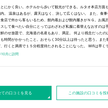
はとにかく良い。ホテルから歩いて観光ができる。ルタオ本店方面
圏内。 温泉はあるが、露天はなく、決して広くはない。 また、食
飲食店で外から客もいるため、館内着および館内履きがＮＧ。お風
クスして食べたい自分にとってはわざわざ私服に着替えなおすのは
海鮮のせ放題で、北海道の名産もあり、満足。 何より残念だったの
ても時間がかかったこと。おそらく30分以上は待ったと思う。また
、行くと満席で１５分程度待たされることになった。 Wifiは早く
4年10月に訪問
全ての口コミを見る
この施設の口コミを投