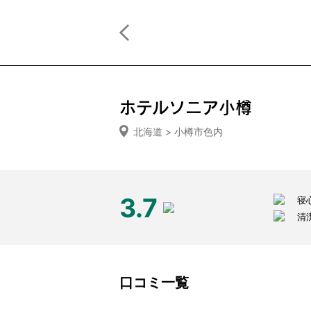
ホテルソニア小樽
北海道 > 小樽市色内
3.7
寝
清
口コミ一覧