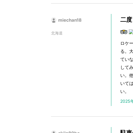
二度
miechan18
北海道
ロケ
る。
ていな
して
い。
いて
い。
202
駐車