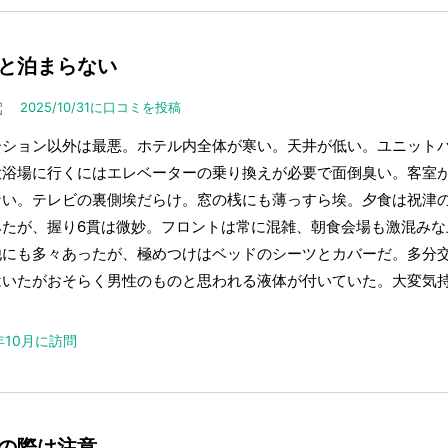
と泊まらない
2025/10/31に口コミを投稿
ーション以外は最悪。ホテル内全体が寒い。天井が低い。ユニット
大浴場に行くにはエレベーターの乗り換えが必要で面倒臭い。客室
い。テレビの裏側埃だらけ。窓の桟にも薄っすら埃。夕食は祝津のSU
みたが、握り6貫は微妙。フロントは常に混雑、朝食会場も激混みな
他にも多々あったが、極めつけはベッドのシーツとカバーだ。多分
はいたがおそらく男性のものと思われる液体が付いていた。大変気
5年10月に訪問
の際は注意