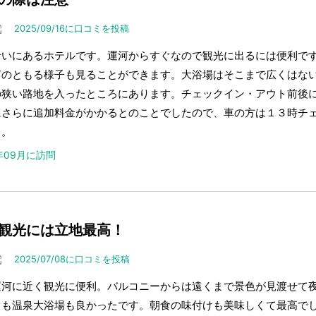
2025/09/16に口コミを投稿
沿いにあるホテルです。運河からすぐなので観光に出るには便利で
灯のともる様子も見ることができます。大浴場はそこまで広くはな
の狭い路地を入ったところにあります。チェックイン・アウト前後
にさらに追加料金がかかるとのことでしたので、車の方は１３時チ
も。
5年09月に訪問
観光には立地最高！
2025/07/08に口コミを投稿
運河に近く観光に便利。バルコニーからは遠くまで景色が見渡せて
呂も温泉大浴場も良かったです。朝食の味付けも美味しくて最高で