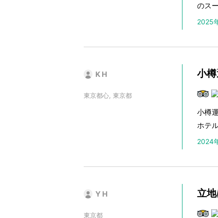
のス
202
小樽
K H
東京都心, 東京都
小樽
ホテ
202
立地
Y H
東京都