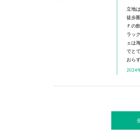
立地
徒歩
Ｆの
ラッ
ェは
でと
おらず
202