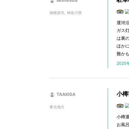
skiin89ba
相模原市, 神奈川県
運河
ガス
は裏
ほか
難か
202
小樽
TAAKISA
東北地方
小樽
お風