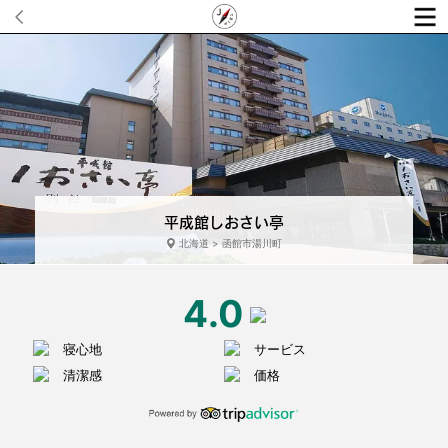
平成館しおさい亭
北海道 > 函館市湯川町
4.0
寝心地
サービス
清潔感
価格