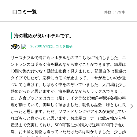
口コミ一覧
件数：179件
海の眺めが良いホテルです。
2026/07/12に口コミを投稿
リーズナブルで海に近いホテルなのでこちらに宿泊しました。エ
ントランスは明るく海を眺めながら寛ぐことができます。部屋は
10階で海だけでなく函館山迄良く見えました。部屋自体は普通の
タイプでしたが、窓枠にカモメが止まって、エサが欲しいのか近
づいても逃げず、しばらく中をのぞいていました。大浴場は少し
熱めだったと思いますが、海を眺めながらリラックスできまし
た。夕食ブッフェはカニ（足）、イクラなど海鮮や和洋各種の料
理が揃っていて、美味しく頂きました。朝食も品数 味ともに良
かったと思います。ただ、ソフトドリンクやアイスが充実してい
ればもっと良かったと思います。お土産コーナーは飲み物から特
産品まで充実しており、5000円以上の購入で送料1000円で地方
迄、お土産と荷物も送っていただけたのは助かりました。少し歩