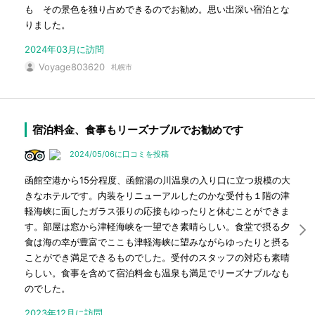
も その景色を独り占めできるのでお勧め。思い出深い宿泊とな
りました。
2024年03月に訪問
Voyage803620
札幌市
宿泊料金、食事もリーズナブルでお勧めです
2024/05/06に口コミを投稿
函館空港から15分程度、函館湯の川温泉の入り口に立つ規模の大
きなホテルです。内装をリニューアルしたのかな受付も１階の津
軽海峡に面したガラス張りの応接もゆったりと休むことができま
す。部屋は窓から津軽海峡を一望でき素晴らしい。食堂で摂る夕
食は海の幸が豊富でここも津軽海峡に望みながらゆったりと摂る
ことができ満足できるものでした。受付のスタッフの対応も素晴
らしい。食事を含めて宿泊料金も温泉も満足でリーズナブルなも
のでした。
2023年12月に訪問