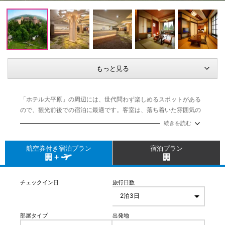
もっと見る
「ホテル大平原」の周辺には、世代問わず楽しめるスポットがある
ので、観光前後での宿泊に最適です。客室は、落ち着いた雰囲気の
お部屋でのんびりとくつろぐことができます。その他施設には、こ
続きを読む
だわりぬいた食材を使用した“旬な味”をバイキング形式で味わえる
レストランや、日本料理のお店「きらく」がございます。更に、肌
航空券付き宿泊プラン
宿泊プラン
にしっとりとなじむ美人の湯モール温泉の露天風呂や大浴場でゆっ
くりとお寛ぎください。
チェックイン日
旅行日数
部屋タイプ
出発地