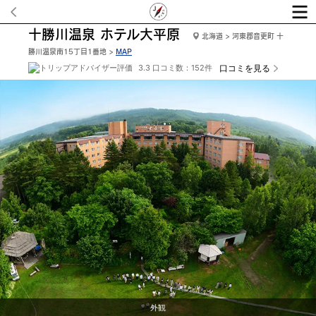
十勝川温泉 ホテル大平原
北海道 > 河東郡音更町 十
勝川温泉南15丁目1番地 >
MAP
3.3 口コミ数：152件
口コミを見る
ロビー