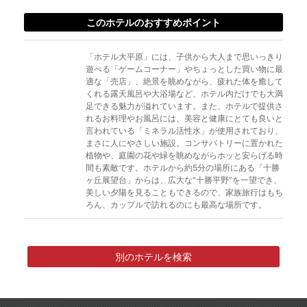
このホテルのおすすめポイント
「ホテル大平原」には、子供から大人まで思いっきり
遊べる「ゲームコーナー」やちょっとした買い物に最
適な「売店」、絶景を眺めながら、疲れた体を癒して
くれる露天風呂や大浴場など、ホテル内だけでも大満
足できる魅力が溢れています。また、ホテルで提供さ
れるお料理やお風呂には、美容と健康にとても良いと
言われている「ミネラル活性水」が使用されており、
まさに人にやさしい施設。コンサバトリーに置かれた
植物や、庭園の花や緑を眺めながらホッと安らげる時
間も素敵です。ホテルから約5分の場所にある「十勝
ヶ丘展望台」からは、広大な“十勝平野”を一望でき、
美しい夕陽を見ることもできるので、家族旅行はもち
ろん、カップルで訪れるのにも最高な場所です。
別のホテルを検索