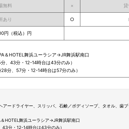
場無料
×
貸
所あり
○
000円（税込）円
PA＆HOTEL舞浜ユーラシア→JR舞浜駅南口
5分、43分・12-14時台は43分のみ）
時28分、57分・12-14時台は57分のみ）
ヘアードライヤー、スリッパ、石鹸／ボディソープ、タオル、歯ブ
A＆HOTEL舞浜ユーラシア→JR舞浜駅南口
、43分・12-14時台は43分のみ）