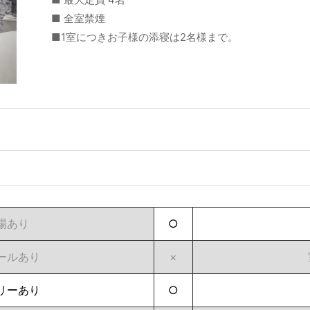
■ 全室禁煙
■1室につきお子様の添寝は2名様まで。
場あり
○
ールあり
×
リーあり
○