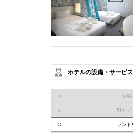
ホテルの設備・サービス
×
大浴
×
野外プ
○
ランド