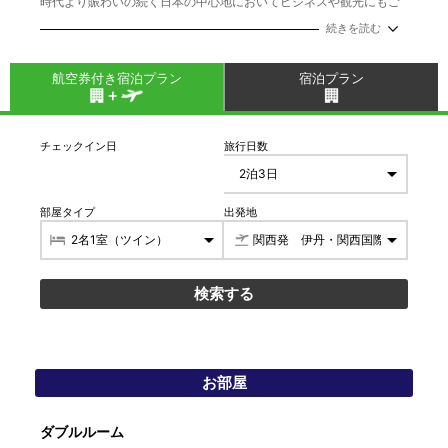
時代より賑わいの続く日本の中心地においてビジネスや観光にもご
利用いただける機能的なホテル。全室禁煙、Wi-Fi接続無料、ウェル
続きを読む
カムコーヒーサービス、オリジナル寝具による快眠へのこだわりな
どアメリカ発世界最大級のホテルチェーンの信頼。
航空券付き宿泊プラン
宿泊プラン
チェックイン日
旅行日数
部屋タイプ
出発地
お部屋
ダブルルーム