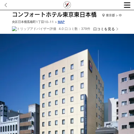
コンフォートホテル東京東日本橋
東京都 > 中
央区日本橋馬喰町1丁目10-11 >
MAP
4.0 口コミ数：379件
口コミを見る
外観１