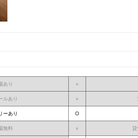
場あり
×
ールあり
×
リーあり
○
場無料
×
貸