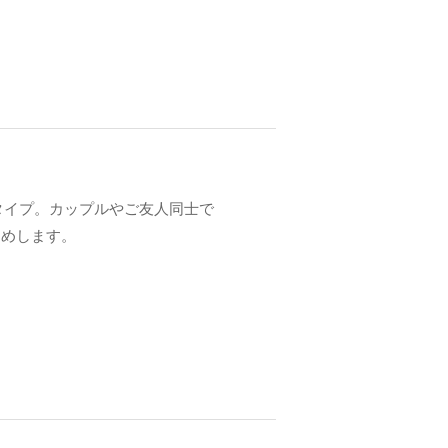
タイプ。カップルやご友人同士で
すめします。