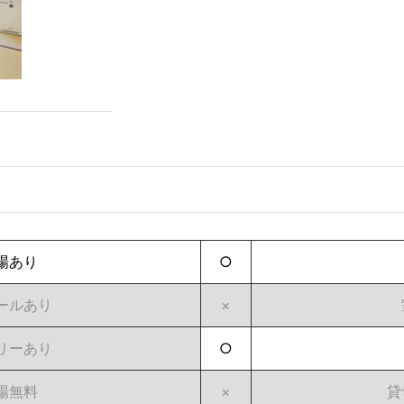
場あり
○
ールあり
×
リーあり
○
場無料
×
貸