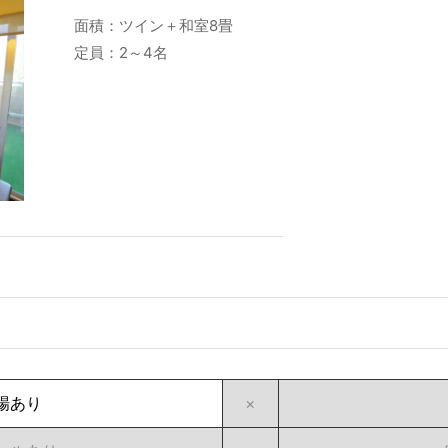
面積：ツイン＋和室8畳
定員：2～4名
場あり
×