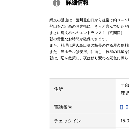
詳細情報
縄文杉登山は 荒川登山口から往復で約８～９
登山をご計画のお客様に きっと喜んでいただ
まさに縄文杉へのエントランス！（玄関口）
朝の貴重なお時間が確保できます。
また、料理は屋久島出身の板長の作る屋久島料
また、当ホテルは安房川に面し、抜群の眺望を
朝は川辺を散策し、夜は移り変わる景色に照ら
〒89
住所
鹿児
電話番号
0
チェックイン
15: