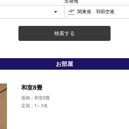
出発地
お部屋
和室8畳
面積：和室8畳
定員：1～3名