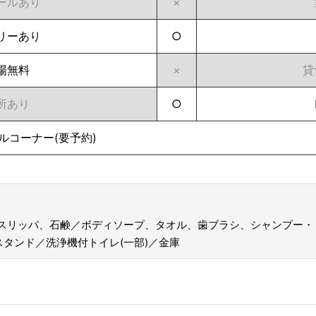
ールあり
×
リーあり
○
場無料
×
貸
所あり
○
ルコーナー(要予約)
スリッパ、石鹸／ボディソープ、タオル、歯ブラシ、シャンプー・
スタンド／洗浄機付トイレ(一部)／金庫