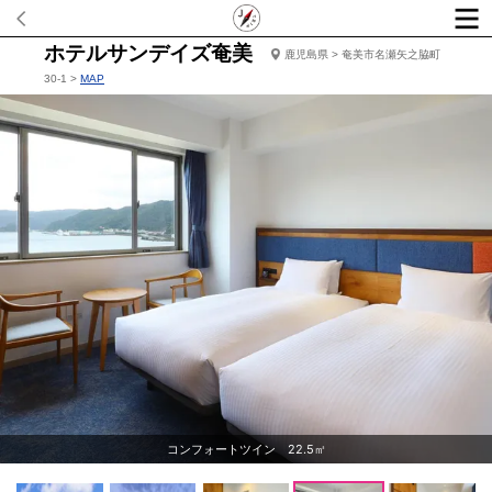
ホテルサンデイズ奄美
鹿児島県 > 奄美市名瀬矢之脇町
30-1 >
MAP
コンフォートツイン 22.5㎡