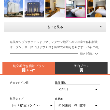
もっと見る
奄美サンプラザホテルよりマリンタウン地区へ全206室で移転新装
オープン。最上階にはサウナ付き展望大浴場もあります！85台の無
料駐車場も完備。全室加湿機能付空気清浄機やWi-Fi完備だけでな
続きを読む
く、バス・トイレもセパレートタイプ。
航空券付き宿泊プラン
宿泊プラン
チェックイン日
旅行日数
部屋タイプ
出発地