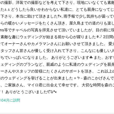
での撮影、洋装での撮影などを考えて下さり、現地にいなくても素
た⍋ ⍋ どうしたら良いかわからない私達に、とても親身になって
下さり、本当に助けて頂きました𖤣𖥧𓈒 雨予報で少し気持ちが曇
からの暖かいメッセージをたくさん頂き、屋久島までの道のりも楽
sns等でチャペルの写真を拝見させて頂いていましたが、目の前に
と素敵な趣にウェディングが始まる前から心が躍りました⚘⠜ 2日
全てオーナーさんやカメラマンさんにお願いさせて頂きました。 愛
スタッフさん皆さんが優しく受け入れて下さり、こんなにも優しい
ちでいっぱいになりました。 ありがとうございます☘︎ また、お
ウェディングのプランなど、親戚のように私達のウェディングを親
ナーさんやスタッフの皆様にたくさんのサポートを頂き、 これ以上
のウェディングを挙げることが出来ました 𖥧 𖧧 ˒˒ 森のこかげさ
ん、ご家族さん、マイロ君に出会えて幸せです。 大切な時間を森の
！ ありがとうございました੯‧̀͡u🐾
4年04月に訪問