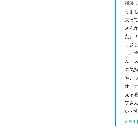
和装
りまし
乗って
さん
た。 
しさ
し、
ん、
の気持
や、
オー
える程
フさ
いです
202