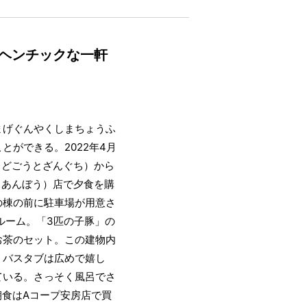
ヘンチックな一軒
まげぐんやくしまちょうふ
ができる。2022年4月
よどごうとざんぐち）から
（あんぼう）店で夕食を購
の棟の前に駐車場が用意さ
ルーム。「3匹の子豚」の
お茶のセット。この建物内
。バスタブは広めで嬉し
ている。さっそく風呂でさ
朝食はAコープ安房店で買