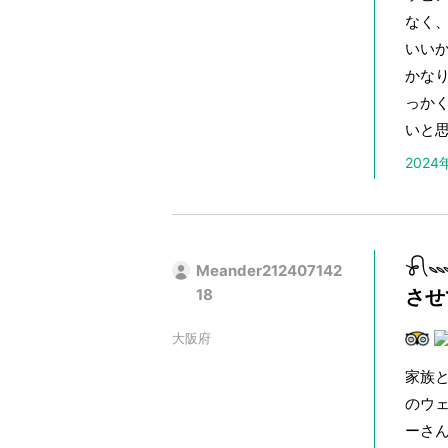
なく
いい
かな
っか
いと
202
𓍯
Meander212407142
18
させ
大阪府
家族
のウ
ーさん