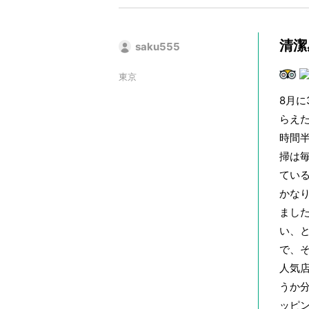
清潔
saku555
東京
8月
らえ
時間
掃は
てい
かな
まし
い、
で、
人気
うか
ッピ