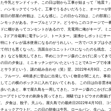
きた牛乳とサンドイッチ。この日は朝から工事が始まって「地震？」
は、ハンモックでくつろぐ。工事でうるさいだろうと、オーナーが
。前日の部屋の外観は、こんな感じ。この日から2泊は、この部屋に
ハンモックがある。テーブルとソファ。どうやらこのコテージで一
イドに棚があってコンセントがあるので、充電用に俺がキープ。ミ
ル。2ドア冷蔵庫に電子レンジ、トースター。湯沸かしポットにサー
。特にトイレが温水便座になるのがうれしい。一方でバスタブは小
建て付けも悪くなった。洗面台がユニットバスになったのも残念。 
たき）などを観光してきた。早めにコテージ森のこかげに戻ってき
この日の夕食は、ミニキッチンがついたということでAコープで冷
とサラダという、謎の組み合わせ（笑）翌、2022年4月9日、こ
ム、フルーツ。4時過ぎに登山に出発していく物音が聞こえた。事
意してこの横のボックスに入れておいてくれる。 この日は白谷雲水
を歩いたあと、車で屋久島を一周してきた。コテージ森のこかげに
Aコープでトビウオの刺身を買ってきた。潮騒ではトビウオの唐揚
。 夕食は、餃子。天ぷら。屋久島での最終日2022年4月10日、
にチェックアウトだ。この日の朝食は牛乳、ロールパン、生ハム、