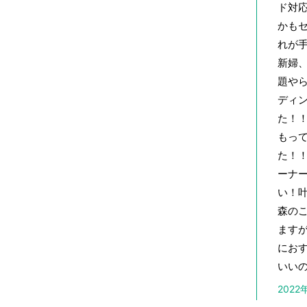
ド対
かも
れが
新婦
題や
ディ
た！
もっ
た！
ーナ
い！
森の
ます
にお
いい
202