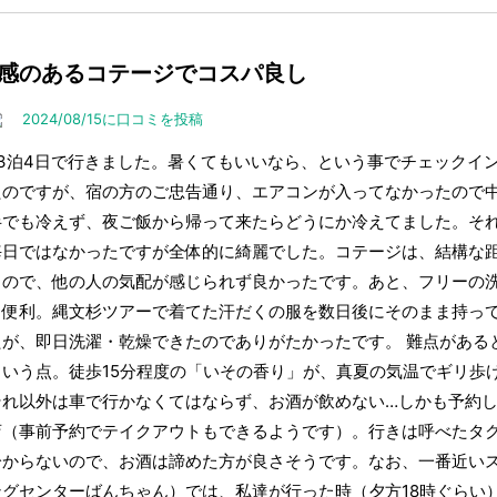
感のあるコテージでコスパ良し
2024/08/15に口コミを投稿
に3泊4日で行きました。暑くてもいいなら、という事でチェックイ
たのですが、宿の方のご忠告通り、エアコンが入ってなかったので中
半でも冷えず、夜ご飯から帰って来たらどうにか冷えてました。そ
毎日ではなかったですが全体的に綺麗でした。コテージは、結構な
るので、他の人の気配が感じられず良かったです。あと、フリーの
り便利。縄文杉ツアーで着てた汗だくの服を数日後にそのまま持っ
たが、即日洗濯・乾燥できたのでありがたかったです。 難点がある
という点。徒歩15分程度の「いその香り」が、真夏の気温でギリ歩
それ以外は車で行かなくてはならず、お酒が飲めない…しかも予約
店（事前予約でテイクアウトもできるようです）。行きは呼べたタ
分からないので、お酒は諦めた方が良さそうです。なお、一番近い
ングセンターばんちゃん）では、私達が行った時（夕方18時ぐらい