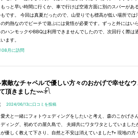
、もっと早い時間に行くか、車で行けば空港方面に別のスパーがあ
かもです。 今回は真夏だったので、山登りでも標高が低い場所では
りの灼熱なのでビーチで遊ぶには覚悟が必要です。ずっと外にはい
くのハンモックやBBQは利用できませんでしたので、次回行く際は
思います。
4年08月に訪問
𓇠素敵なチャペルで優しい方々のおかげで幸せな
て頂きました𓇠𓍯
2024/06/13に口コミを投稿
と愛犬と一緒にフォトウェディングをしたいと考え、森のこかげさん
ェディング、初めての屋久島で、 夫婦共にワタワタとしていました
が優しく教えて下さり、自然と不安は消えていました𖤣𖥧 現地の