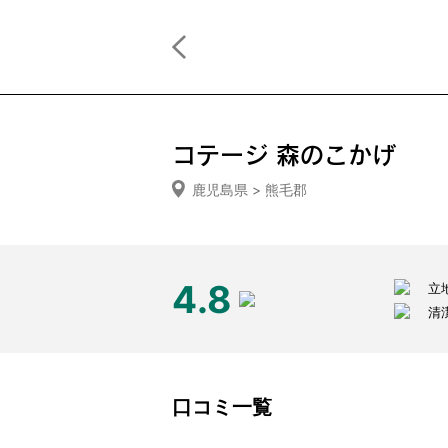
コテージ 森のこかげ
鹿児島県 > 熊毛郡
4.8
立
清
口コミ一覧