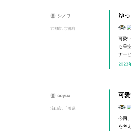
ゆっ
シノワ
京都市, 京都府
可愛
も星
ナー
202
可愛
coyua
流山市, 千葉県
今回
を考