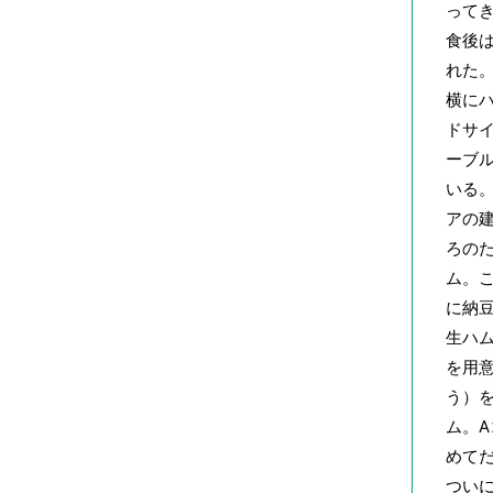
って
食後
れた
横に
ドサ
ーブ
いる
アの
ろの
ム。
に納豆
生ハ
を用
う）
ム。
めてだ
つい