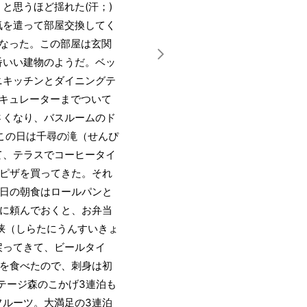
と思うほど揺れた(汗；)
気を遣って部屋交換してく
なった。この部屋は玄関
番いい建物のようだ。ベッ
ニキッチンとダイニングテ
キュレーターまでついて
さくなり、バスルームのド
この日は千尋の滝（せんぴ
て、テラスでコーヒータイ
凍ピザを買ってきた。それ
の日の朝食はロールパンと
前に頼んでおくと、お弁当
峡（しらたにうんすいきょ
戻ってきて、ビールタイ
げを食べたので、刺身は初
コテージ森のこかげ3連泊も
フルーツ。大満足の3連泊