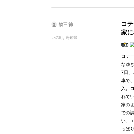
コテ
効三 徳
家に
いの町, 高知県
コテ
なゆ
7日
車で
入。
れて
家の
での
い。
っぱ