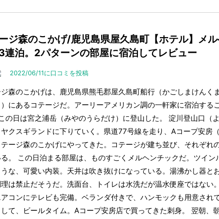
ージ森のこかげ/鹿児島県屋久島町【ホテル】メル
3連泊。2パターンの部屋に宿泊してレビュー
2022/06/11に口コミを投稿
ージ森のこかげは、鹿児島県熊毛郡屋久島町船行（かごしまけんく
き）にあるコテージだ。アーリーアメリカン調の一軒家に宿泊すること
、この日は宮之浦岳（みやのうらだけ）に登山した。 淀川登山口（
、ヤクスギランドに下りていく。県道77号線を走り、Aコープ安房
コテージ森のこかげにやってきた。コテージが建ち並び、それぞれ
いる。 この日泊まる部屋は、ものすごくメルヘンチックだ。ツイン
ような、可愛い内装。天井は吹き抜けになっている。湯沸かし器と
調理は禁止だそうだ。洗面台、トイレは水洗だが温水便座ではない
エアコンにテレビも完備。ベランダ付きで、ハンモックも用意され
りして、ビールタイム。Aコープ安房店で買ってきた刺身。 翌朝、