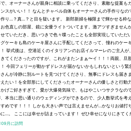
応で、オーナーさんが親身に相談に乗ってくださり、素敵な提案も
センスがいい！！ なんとチャペル自体もオーナーさんの手作りなの
手作り…？真…？と目を疑います。 新郎新婦を極限まで輝かせる粋
、お色直しの部屋、鏡に女優ライトついてます。激アツすぎませんか
らせていただき、思いつきで色々喋ったことも全部実現していただい
ングケーキも島のケーキ屋さんに手配してくださって、憧れのケー
！！ 挙式後は、空港近くのイタリアンのお店イルマーレのご主人が
てきてくださったのですが、これがまたンまぁ〜イ！！！両親、旦
！！ 今回フェリーが動かずドレスが届かないかもしれないという緊
ーさんが冷静に別ルートを見つけてくださり、無事にドレスも届きま
叶えたい！を全部形にしてくださったオーナーさんの優しさと行動
こかげご好きすぎて、愛が大爆発気味で、もはやこいつサクラなの
が、本当に思い通りのウェディングができるので、少人数挙式を考
すすめです！！！ しかも大きい声では言えませんが…かなりお値打
のに…。 ここには幸せが詰まっています！ ぜひ幸せになりにきてく
2年09月に訪問