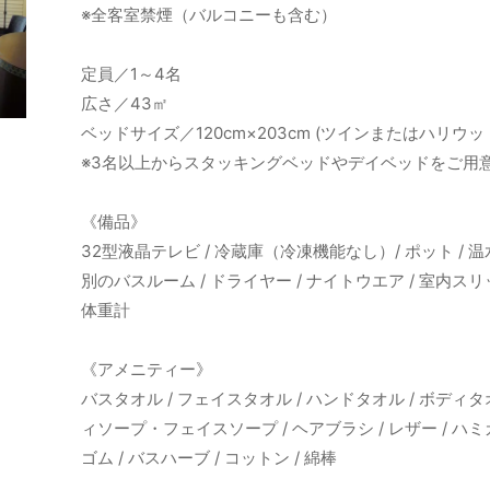
※全客室禁煙（バルコニーも含む）
定員／1～4名
広さ／43㎡
ベッドサイズ／120cm×203cm (ツインまたはハリウッ
※3名以上からスタッキングベッドやデイベッドをご用
《備品》
32型液晶テレビ / 冷蔵庫（冷凍機能なし）/ ポット / 
別のバスルーム / ドライヤー / ナイトウエア / 室内スリッ
体重計
《アメニティー》
バスタオル / フェイスタオル / ハンドタオル / ボディ
ィソープ・フェイスソープ / ヘアブラシ / レザー / ハミ
ゴム / バスハーブ / コットン / 綿棒