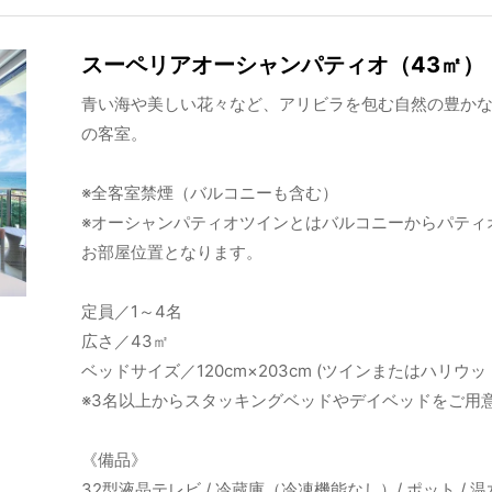
スーペリアオーシャンパティオ（43㎡）
青い海や美しい花々など、アリビラを包む自然の豊かな
の客室。
※全客室禁煙（バルコニーも含む）
※オーシャンパティオツインとはバルコニーからパティ
お部屋位置となります。
定員／1～4名
広さ／43㎡
ベッドサイズ／120cm×203cm (ツインまたはハリウッ
※3名以上からスタッキングベッドやデイベッドをご用
《備品》
32型液晶テレビ / 冷蔵庫（冷凍機能なし）/ ポット / 