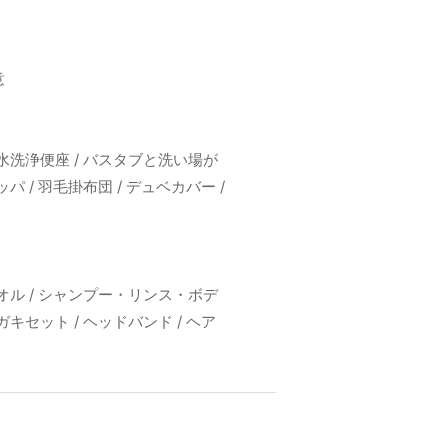
意
温水洗浄便座 / バスタブと洗い場が
パ / 羽毛掛布団 / デュベカバー /
タオル / シャンプー・リンス・ボデ
ガキセット / ヘッドバンド / ヘア