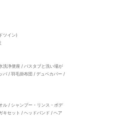
ドツイン)
意
温水洗浄便座 / バスタブと洗い場が
パ / 羽毛掛布団 / デュベカバー /
タオル / シャンプー・リンス・ボデ
ガキセット / ヘッドバンド / ヘア