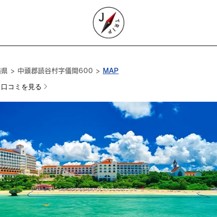
県 > 中頭郡読谷村字儀間600 >
MAP
口コミを見る