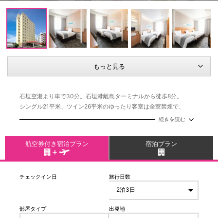
もっと見る
石垣空港より車で30分。石垣港離島ターミナルから徒歩8分。
シングル21平米、ツイン26平米のゆったり客室は全室禁煙で、
150cm幅のベッド。バス・トイレとは別に、鏡の大きな洗面台があ
続きを読む
ります。お部屋の中では「靴を脱いで」素足でお過ごしいただけま
すので、お子様連れの家族も安心しておくつろぎいただけます。
航空券付き宿泊プラン
宿泊プラン
石垣の郷土料理を楽しむ朝食ビュッフェ "島朝ごはん"は、島豆腐、
ちゃんぷる、八重山そばなど、沖縄や石垣の郷土料理が盛りだくさ
ん。器は模様や色使いが特徴的な沖縄のやちむん（焼き物）を使用
チェックイン日
旅行日数
しています。
部屋タイプ
出発地