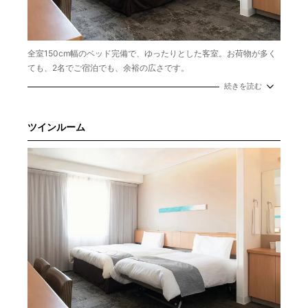
全室150cm幅のベッド完備で、ゆったりとした客室。お荷物が多く
ても、2名でご宿泊でも、余裕の広さです。
続きを読む
定員／1～2名
広さ／21㎡
ベッド／150㎝
ツインルーム