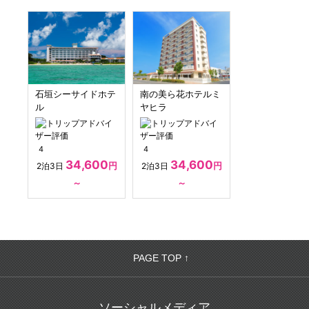
石垣シーサイドホテ
南の美ら花ホテルミ
ル
ヤヒラ
4
4
34,600
34,600
円
円
2泊3日
2泊3日
～
～
PAGE TOP ↑
ソーシャルメディア