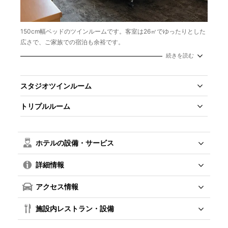
150cm幅ベッドのツインルームです。客室は26㎡でゆったりとした
広さで、ご家族での宿泊も余裕です。
続きを読む
定員／2名
広さ／26㎡
ベッド／150㎝幅
スタジオツインルーム
トリプルルーム
ホテルの設備・サービス
詳細情報
アクセス情報
施設内レストラン・設備