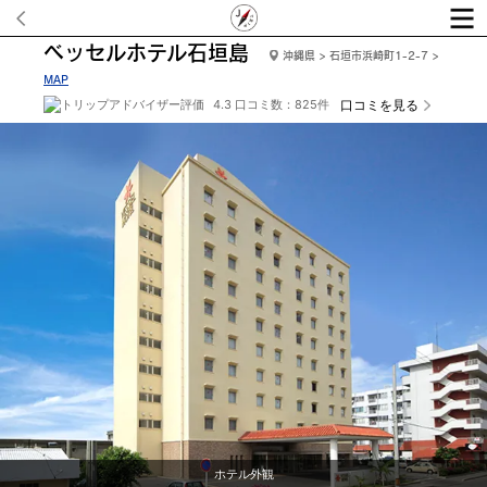
ベッセルホテル石垣島
沖縄県 > 石垣市浜崎町1-2-7 >
MAP
4.3 口コミ数：825件
口コミを見る
シングル、ダブル（一例