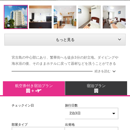
もっと見る
宮古島の中心部にあり、繁華街へも徒歩3分の好立地。ダイビングや
海水浴の後、そのままホテルに戻って器材などを洗うことができる
器材洗い場を設置。全客室に、洗濯機・冷蔵庫・レンジがあり、ダ
続きを読む
イビングやビジネスなど、様々な目的の旅行に対応したホテル。最
上階には伊良部島を眺望できる開放感あふれるオーシャンビューの
航空券付き宿泊プラン
宿泊プラン
大浴場があります。
チェックイン日
旅行日数
部屋タイプ
出発地