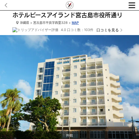
ホテルピースアイランド宮古島市役所通り
沖縄県 > 宮古島市平良字西里328 >
MAP
4.0 口コミ数：103件
口コミを見る
フロント