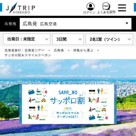
よくある質問
ログイン
広島発
出発地
広島空港
出発日：未指定
3日間
2名1室（ツイン）
北海道旅行・北海道ツアー
広島発
特集から選ぶ
サッポロ割＆スマイルクーポン