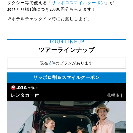
タクシー等で使える
「
サッポロスマイルクーポン
」
が、
おひとり様1泊につき2,000円分
もらえます！
※ホテルチェックイン時にお渡しします。
TOUR LINEUP
ツアーラインナップ
2
現在
件のプランがあります
サッポロ割＆スマイルクーポン
で飛ぶ
レンタカー付
｜札幌市｜