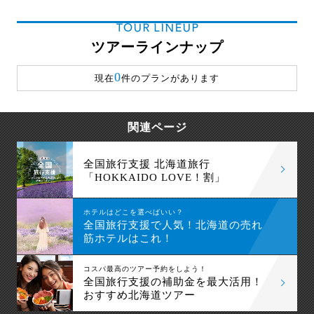
TOUR LINEUP
ツアーラインナップ
0
現在
件のプランがあります
関連ページ
全国旅行支援 北海道旅行
「HOKKAIDO LOVE！割」
ホテルはどこを選べばいい？
全国旅行支援で人気！北海道の売れ
筋ホテルはこれ！
コスパ最高のツアー予約をしよう！
全国旅行支援の補助金を最大活用！
おすすめ北海道ツアー