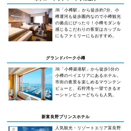
JR「小樽駅」から徒歩約7分、小
樽運河も徒歩圏内なので小樽観光
の拠点にぴったり！小樽モダンを
感じるこだわりの客室はカップル
にもファミリーにもおすすめ。
グランドパーク小樽
JR「小樽築港駅」から徒歩5分の
小樽のベイエリアにあるホテル。
市街の夜景を楽しめるマウンテン
ビューと、石狩湾を一望できるオ
ーシャンビューどちらも人気。
新富良野プリンスホテル
人気観光・リゾートエリア富良野