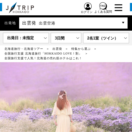
よくある質問
ログイン
出雲発
出発地
出雲空港
出発日：未指定
3日間
2名1室（ツイン）
北海道旅行・北海道ツアー
出雲発
特集から選ぶ
全国旅行支援 北海道旅行「HOKKAIDO LOVE！割」
全国旅行支援で人気！北海道の売れ筋ホテルはこれ！