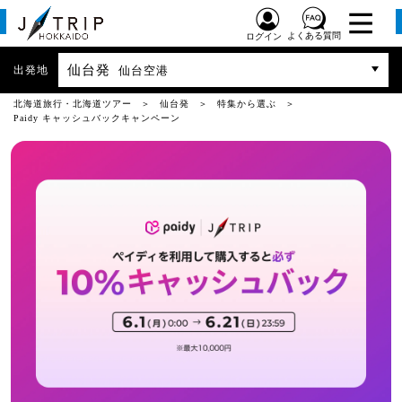
よくある質問
ログイン
仙台発
出発地
仙台空港
北海道旅行・北海道ツアー
仙台発
特集から選ぶ
Paidy キャッシュバックキャンペーン