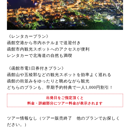
《レンタカープラン》
函館空港から市内ホテルまで送迎付き
函館市内観光スポットへのアクセスが便利
レンタカーで北海道の自然も満喫
《函館市電1日券付きプラン》
函館山や五稜郭などの観光スポットを効率よく巡れる
函館の街並みをゆったりと眺めながら観光
どちらのプランも、早期予約特典で一人1,000円割引！
出発日をご指定頂くと
料金・詳細部分にツアー料金が表示されます
ツアー情報なし（ツアー販売終了 他のプランでお探しく
ださい。）