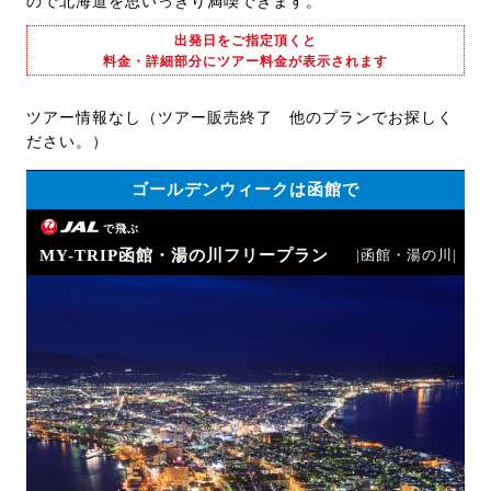
ので北海道を思いっきり満喫できます。
出発日をご指定頂くと
料金・詳細部分にツアー料金が表示されます
ツアー情報なし（ツアー販売終了 他のプランでお探しく
ださい。）
ゴールデンウィークは函館で
で飛ぶ
MY-TRIP函館・湯の川フリープラン
|函館・湯の川|