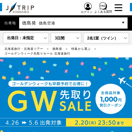
よくある質問
ログイン
徳島発
出発地
徳島空港
出発日：未指定
3日間
2名1室（ツイン）
北海道旅行・北海道ツアー
徳島発
特集から選ぶ
ゴールデンウィーク先取りセール 北海道旅行