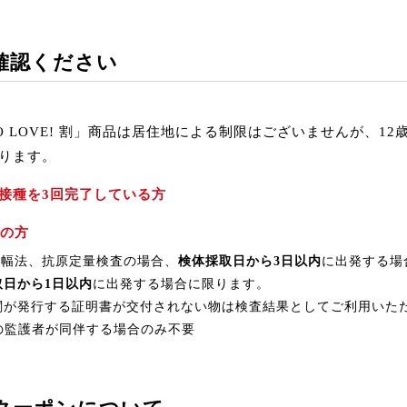
確認ください
DO LOVE! 割」商品は居住地による制限はございませんが、1
ります。
接種を3回完了している方
性の方
酸増幅法、抗原定量検査の場合、
検体採取日から3日以内
に出発する場
取日から1日以内
に出発する場合に限ります。
関が発行する証明書が交付されない物は検査結果としてご利用いた
等の監護者が同伴する場合のみ不要