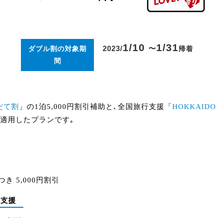
1/10
1/31
2023/
〜
帰着
ダブル割の対象期
間
だて割
」の1泊5,000円割引補助と､全国旅行支援「
HOKKAIDO 
を適用したプランです｡
き 5,000円割引
引支援