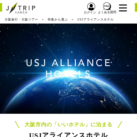
よくある質問
ログイン
大阪旅行・大阪ツアー
特集から選ぶ
USJアライアンスホテル
USJ ALLIANCE
HOTELS
大阪市内の「いいホテル」に泊まる
USJアライアンスホテル