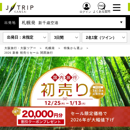
よくある質問
ログイン
札幌発
出発地
新千歳空港
出発日：未指定
3日間
2名1室（ツイン）
大阪旅行・大阪ツアー
札幌発
特集から選ぶ
2026 新春 初売りセール 関西旅行