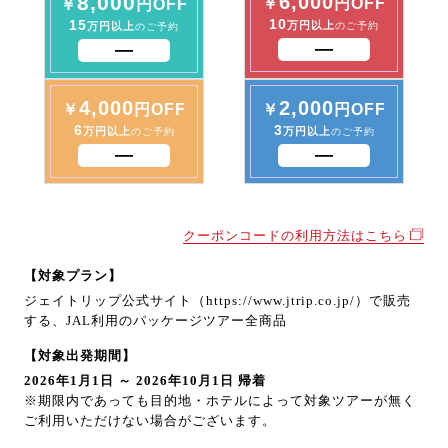
8,000
6,000
￥
円OFF
￥
円OFF
10
15
万円以上
万円以上
のご予約
のご予約
4,000
2,000
￥
円OFF
￥
円OFF
6
3
万円以上
万円以上
のご予約
のご予約
クーポンコードの利用方法はこちら
【対象プラン】
ジェイトリップ公式サイト（https://www.jtrip.co.jp/）で販売
する、JAL利用のパッケージツアー全商品
【対象出発期間】
2026年1月1日 ～ 2026年10月1日 帰着
※期限内であっても目的地・ホテルによって対象ツアーが無く
ご利用いただけない場合がございます。