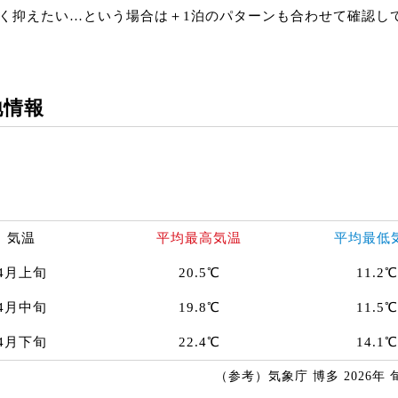
く抑えたい…という場合は＋1泊のパターンも合わせて確認し
地情報
気温
平均最高気温
平均最低
4月上旬
20.5℃
11.2℃
4月中旬
19.8℃
11.5℃
4月下旬
22.4℃
14.1℃
（参考）気象庁 博多 2026年