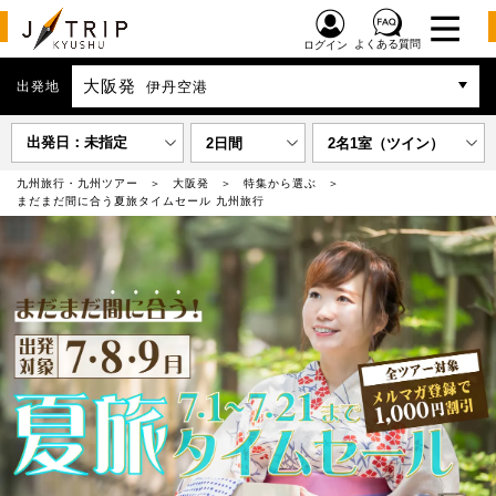
よくある質問
ログイン
大阪発
出発地
伊丹空港
出発日：未指定
2日間
2名1室（ツイン）
九州旅行・九州ツアー
大阪発
特集から選ぶ
まだまだ間に合う夏旅タイムセール 九州旅行