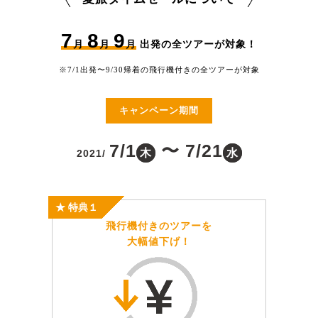
7
8
9
月
月
月
出発の全ツアーが対象！
※7/1出発〜9/30帰着の飛行機付きの全ツアーが対象
キャンペーン期間
7/1
〜 7/21
木
水
2021/
★ 特典１
飛行機付きのツアーを
大幅値下げ！