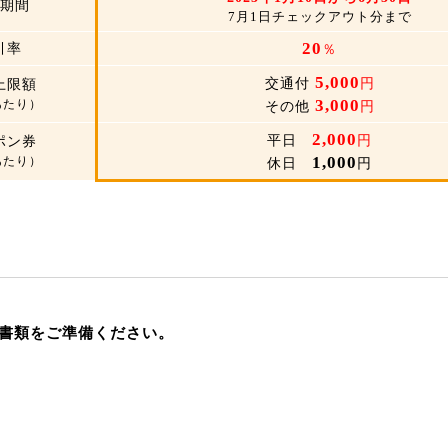
期間
7月1日チェックアウト分まで
20
引率
％
5,000
交通付
円
上限額
3,000
あたり）
その他
円
2,000
平日
円
ポン券
1,000
あたり）
休日
円
書類をご準備ください。