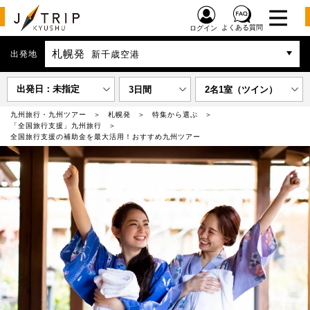
よくある質問
ログイン
札幌発
出発地
新千歳空港
出発日：未指定
3日間
2名1室（ツイン）
九州旅行・九州ツアー
札幌発
特集から選ぶ
「全国旅行支援」九州旅行
全国旅行支援の補助金を最大活用！おすすめ九州ツアー