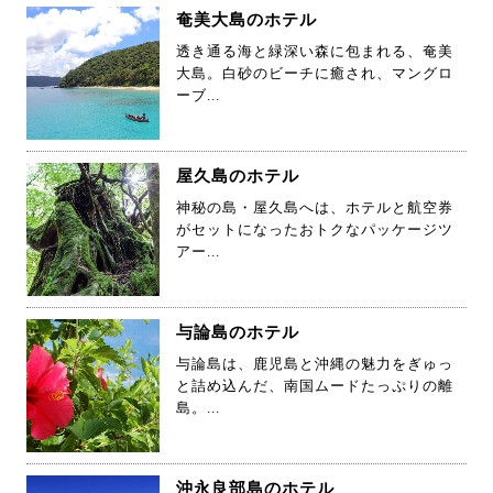
奄美大島のホテル
透き通る海と緑深い森に包まれる、奄美
大島。白砂のビーチに癒され、マングロ
ーブ...
屋久島のホテル
神秘の島・屋久島へは、ホテルと航空券
がセットになったおトクなパッケージツ
アー...
与論島のホテル
与論島は、鹿児島と沖縄の魅力をぎゅっ
と詰め込んだ、南国ムードたっぷりの離
島。...
沖永良部島のホテル