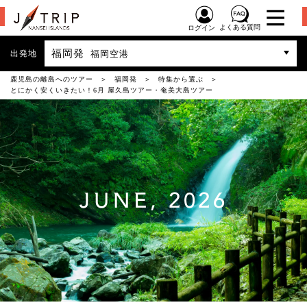
よくある質問
ログイン
福岡発
出発地
福岡空港
鹿児島の離島へのツアー
福岡発
特集から選ぶ
とにかく安くいきたい！6月 屋久島ツアー・奄美大島ツアー
JUNE, 2026