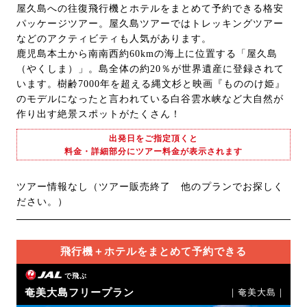
屋久島への往復飛行機とホテルをまとめて予約できる格安
パッケージツアー。屋久島ツアーではトレッキングツアー
などのアクティビティも人気があります。
鹿児島本土から南南西約60kmの海上に位置する「屋久島
（やくしま）」。島全体の約20％が世界遺産に登録されて
います。樹齢7000年を超える縄文杉と映画『もののけ姫』
のモデルになったと言われている白谷雲水峡など大自然が
作り出す絶景スポットがたくさん！
出発日をご指定頂くと
料金・詳細部分にツアー料金が表示されます
ツアー情報なし（ツアー販売終了 他のプランでお探しく
ださい。）
飛行機＋ホテルをまとめて予約できる
で飛ぶ
奄美大島フリープラン
｜奄美大島｜