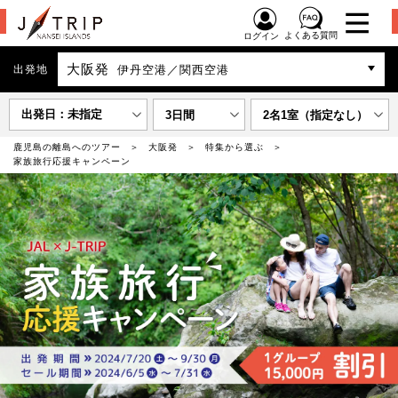
よくある質問
ログイン
大阪発
出発地
伊丹空港／関西空港
出発日：未指定
3日間
2名1室（指定なし）
鹿児島の離島へのツアー
大阪発
特集から選ぶ
家族旅行応援キャンペーン