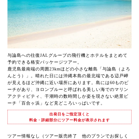
与論島への往復JALグループの飛行機とホテルをまとめて
予約できる格安パッケージツアー。
鹿児島最南端の周囲23kmほどの小さな離島「与論島（よろ
んとう）」。晴れた日には沖縄本島の最北端である辺戸岬
が見えるほど沖縄に近い場所にあります。島には60ものビ
ーチがあり、ヨロンブルーと呼ばれる美しい海でのマリン
アクティビティ、干潮時の数時間しか姿を現さない絶景ビ
ーチ「百合ヶ浜」など見どころいっぱいです。
出発日をご指定頂くと
料金・詳細部分にツアー料金が表示されます
ツアー情報なし（ツアー販売終了 他のプランでお探しく