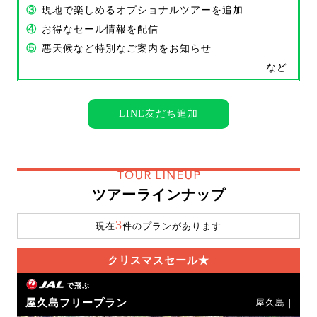
③
現地で楽しめるオプショナルツアーを追加
④
お得なセール情報を配信
⑤
悪天候など特別なご案内をお知らせ
など
LINE友だち追加
TOUR LINEUP
ツアーラインナップ
3
現在
件のプランがあります
クリスマスセール★
で飛ぶ
屋久島フリープラン
｜屋久島｜