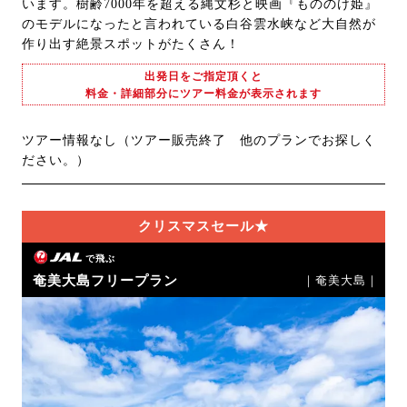
います。樹齢7000年を超える縄文杉と映画『もののけ姫』
のモデルになったと言われている白谷雲水峡など大自然が
作り出す絶景スポットがたくさん！
出発日をご指定頂くと
料金・詳細部分にツアー料金が表示されます
ツアー情報なし（ツアー販売終了 他のプランでお探しく
ださい。）
クリスマスセール★
で飛ぶ
奄美大島フリープラン
｜奄美大島｜