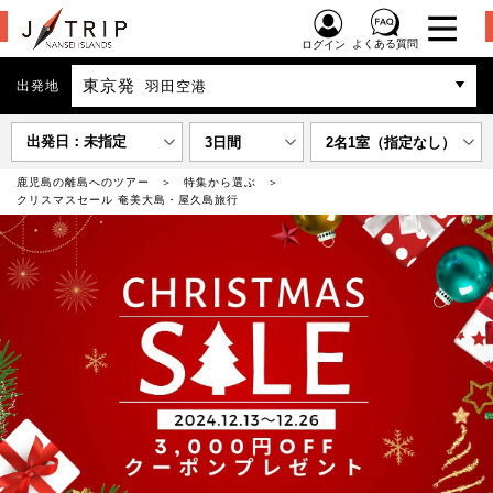
よくある質問
ログイン
東京発
出発地
羽田空港
出発日：未指定
3日間
2名1室（指定なし）
鹿児島の離島へのツアー
特集から選ぶ
クリスマスセール 奄美大島・屋久島旅行