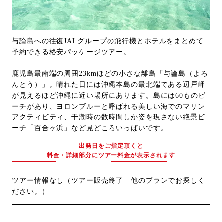
与論島への往復JALグループの飛行機とホテルをまとめて
予約できる格安パッケージツアー。
鹿児島最南端の周囲23kmほどの小さな離島「与論島（よろ
んとう）」。晴れた日には沖縄本島の最北端である辺戸岬
が見えるほど沖縄に近い場所にあります。島には60ものビ
ーチがあり、ヨロンブルーと呼ばれる美しい海でのマリン
アクティビティ、干潮時の数時間しか姿を現さない絶景ビ
ーチ「百合ヶ浜」など見どころいっぱいです。
出発日をご指定頂くと
料金・詳細部分にツアー料金が表示されます
ツアー情報なし（ツアー販売終了 他のプランでお探しく
ださい。）