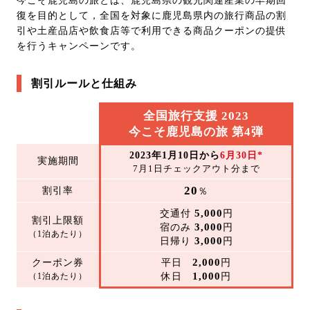
今こそ鹿児島の旅とは、鹿児島県の観光関連産業の早期回
復を目的として，全国を対象に鹿児島県内の旅行商品の割
引や土産品店や飲食店等で利用できる商品クーポンの提供
を行うキャンペーンです。
割引ルールと仕組み
全国旅行支援 2023
今こそ鹿児島の旅 第4弾
2023年1月10日から
6月30日*
実施期間
7月1日チェックアウト分まで
20
割引率
％
5,000
交通付
円
割引上限額
3,000
宿のみ
円
（1泊あたり）
3,000
日帰り
円
2,000
クーポン券
平日
円
1,000
（1泊あたり）
休日
円