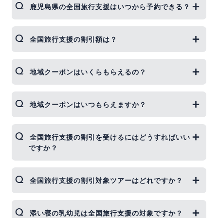
鹿児島県の全国旅行支援はいつから予約できる？
でいる国内の観光関連事業者を応援するため、各県
内への「旅行割引」に加え、お土産品店や観光施設
などで使えるお買い物券「地域クーポン」が貰え
鹿児島県の全国旅行支援ツアーは終了しました。
全国旅行支援の割引額は？
る、観光需要を促進するキャンペーンです。 実施対
象期間は、2023年1月10日から6月30日までです。
全国旅行支援を使った「交通付き旅行商品」の場
地域クーポンはいくらもらえるの？
合、旅行代金の20%分（1人1泊あたり最大8,000
円）が割引されます。
全国旅行支援では、6月30日までの宿泊旅行の場
地域クーポンはいつもらえますか？
合、平日2,000円（＋1,000円）・休日1,000円分の地
域クーポン券が貰えます。
地域クーポンは、各ホテルごとに、チェックイン時
全国旅行支援の割引を受けるにはどうすればいい
にお渡しします｡ ホテルチェックイン後からチェッ
ですか？
クアウト日までご利用いただけます。
ジェイトリップツアーの南西諸島旅行では、予約時
全国旅行支援の割引対象ツアーはどれですか？
に全国旅行支援の補助が自動で適用されます。予約
を進めながら利用できる補助額がすぐ反映されるの
で、ツアーをカスタマイズしながら支援額が分かる
鹿児島県の全国旅行支援ツアーは終了しました。
添い寝の乳幼児は全国旅行支援の対象ですか？
ので便利です。