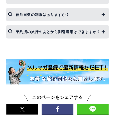
添い寝幼児や乳児も全国旅行支援の対象となりま
宿泊日数の制限はありますか？
す。 ご予約の際には、旅行者として同行する乳幼児
の情報を忘れずにご登録お願いします。
最大で7泊以内の旅行が対象となります。 ジェイト
予約済の旅行のあとから割引適用はできますか？
リップツアーでは4泊5日までのツアーのご予約とな
りますので、1度にご予約頂ける日数のツアーは全
て対象となります。
2023年以降のご予約済みの旅行の「あとから割引」
適用については、販売開始日より前に予約された旅
行商品は対象外となるため、あとから割引は適用で
きません。
既に予約済で、全国旅行支援適用をご希望のお客様
は、ご予約済みのツアーをキャンセルしていただ
き、全国旅行支援対象プランにて再度ご予約をお願
い致します。
このページをシェアする