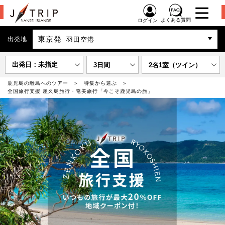
よくある質問
ログイン
東京発
出発地
羽田空港
出発日：未指定
3日間
2名1室（ツイン）
鹿児島の離島へのツアー
特集から選ぶ
全国旅行支援 屋久島旅行・奄美旅行「今こそ鹿児島の旅」