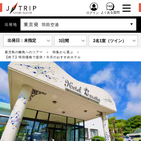
よくある質問
ログイン
東京発
出発地
羽田空港
出発日：未指定
3日間
2名1室（ツイン）
鹿児島の離島へのツアー
特集から選ぶ
【終了】特別価格で提供！今月のおすすめホテル