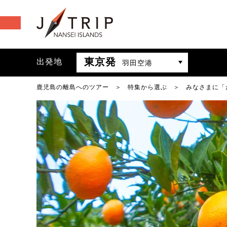
東京発
出発地
羽田空港
鹿児島の離島へのツアー
特集から選ぶ
みなさまに「