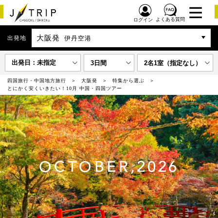
よくある質問
ログイン
大阪発
出発地
伊丹空港
出発日：未指定
3日間
2名1室（指定なし）
四国旅行・中国地方旅行
大阪発
特集から選ぶ
とにかく安くいきたい！10月 中国・四国ツアー
OCTOBER,2026