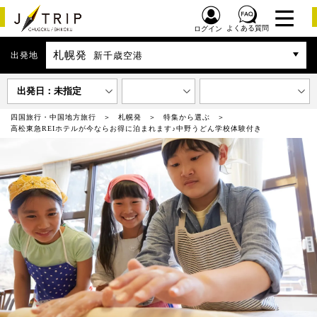
よくある質問
ログイン
札幌発
出発地
新千歳空港
出発日：未指定
四国旅行・中国地方旅行
札幌発
特集から選ぶ
高松東急REIホテルが今ならお得に泊まれます♪中野うどん学校体験付き