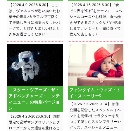
【2026.4.9-2026.6.30】 ここ
【2026.4.15-2026.6.30】 “食
は、ヴァネロペが思い描いたお
で世界を巡る”をテーマに、スペ
菓子の世界♪カラフルで可愛く
シャルコースやお料理、食べ歩
て美味しそうに様変わりしたパ
きができるスナックなどが登場
ークで、とびきり楽しいひとと
します。レミーと一緒に食べて
きをお過ごしください！
飲んで楽しもう♪
「スター・ツアーズ：ザ・
ファンタイム・ウィズ・ト
アドベンチャーズ・コンテ
イ・ストーリー5
ィニュー」の特別バージョ
【2026.7.2-2026.9.14】 新作
ン
公開を記念したスペシャルイベ
ントを開催♪キャラクターを見
【2026.4.23-2026.6.30】 期間
つけて楽しむスタンプラリーや
限定で必ずマンダロリアンとグ
グッズ、スペシャルメニュー、
ローグーからの通信を受けるこ