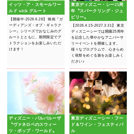
イッツ・ア・スモールワー
東京ディズニー・シー25周
ルド with グルート
年〝スパークリング・ジュ
ビリー〟
【開催中-2026.6.28】 映画『ガ
ーディアンズ・オブ・ギャラク
【2026.4.15-2027.3.31】 東京
シー』シリーズでおなじみのグ
ディズニーシーでは開園25周年
ルートとともに、期間限定でア
を記念した華やかなアニバーサ
トラクションをお楽しみいただ
リーイベントを開催します。
けます！
様々なプログラムで、心きらめ
く祝祭をめぐる旅をお楽しみく
ださい♪
ディズニー・パルパルーザ
東京ディズニーシー・フー
〝ヴァネロペのスウィー
ド＆ワイン・フェスティバ
ツ・ポップ・ワールド〟
ル