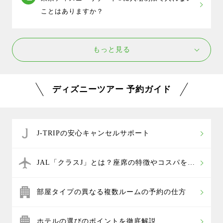
京ディズニーシー®のバスはついていませんが､東京デ
ことはありますか？
ィズニーリゾート®提携ホテルにご宿泊のお客様は無
料シャトルバスがご利用頂けます。
東京ディズニーリゾート®チケット付きプランで
【オフィシャルホテル】パークとJR舞浜駅、オフィシ
もっと見る
お申し込みの方は､指定日時に必ず入場できます。
ャルホテルを繋ぐディズニーリゾートラインの最寄り
東京ディズニーリゾート®現地窓口で当日券の販売は
駅までの無料シャトルバスがご利用頂けます。
ございませんので､チケット付きプランか公式購入サイ
【パートナーホテル】予約不要のシャトルバスがご利
ディズニーツアー 予約ガイド
トから事前に購入されることをおすすめします｡
用頂けます。運行時間は各ホテルHPでご確認くださ
い。
【グッドネイバーホテル】無料送迎バスがご利用頂け
ます。事前予約が必要となりますので、ツアーご予約
J-TRIPの安心キャンセルサポート
後に直接ホテルにお申し込みください。
【その他ホテル】ホテル独自のサービスとして無料送
JAL「クラスJ」とは？座席の特徴やコスパを解
迎バスを運行している場合があります｡詳細はお泊りの
説
ホテルへ直接お問い合わせください｡
部屋タイプの異なる複数ルームの予約の仕方
提携ホテル以外にご宿泊のお客様は各自でのご移動と
なります。
ホテルの選びのポイントを徹底解説