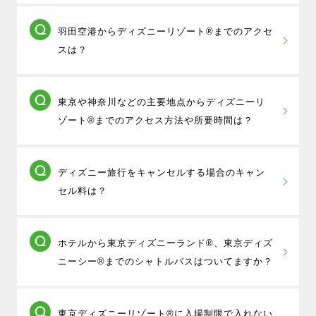
ジェイトリップ東京旅行・ディズニー旅行で
羽田空港からディズニーリゾート®までのアクセ
は、全てのツアーで日本航空を利用していますので
スは？
「羽田空港第1ターミナル」発着となります｡
羽田空港から直接京ディズニーランド®、東京デ
東京や神奈川などの主要地点からディズニーリ
ィズニーシー®に行く場合には、乗換不要のリムジン
ゾート®までのアクセス方法や所要時間は？
バスがおすすめです。
リムジンバスは8時半から10時までの間は10分間隔、
羽田空港や主要駅からは直通バスの利用が便利
それ以外の時間帯でも20分間隔で運行しています。 所
ディズニー旅行をキャンセルする場合のキャン
です。
要時間は羽田空港第1ターミナルから東京ディズニーラ
セル料は？
羽田空港：約45分
ンド®まで約25分、東京ディズニーシー®まで約30分
新宿駅：約40分
となります。
取消時に、規定のキャンセル料が発生します
東京駅：約25分
ホテルから東京ディズニーランド®、東京ディズ
が、MY-TRIP会員特典として、支払ったキャンセル料
横浜駅：約50分
ニーシー®までのシャトルバスはついてますか？
を全額ポイントで還元する「
安心キャンセルサポー
また東京駅からはJRも便利で、東京ディズニーリゾー
ト
」を実施しております。
トの最寄り駅JR舞浜駅まで約15分。
ツアーにはホテル⇔東京ディズニーランド®、東
東京ディズニーリゾート®に入場制限で入れない