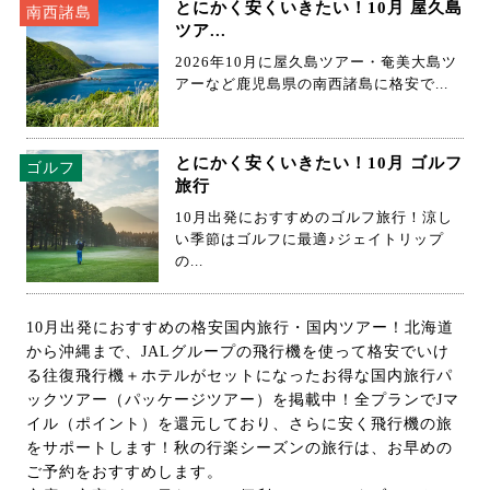
とにかく安くいきたい！10月 屋久島
南西諸島
ツア...
2026年10月に屋久島ツアー・奄美大島ツ
アーなど鹿児島県の南西諸島に格安で...
とにかく安くいきたい！10月 ゴルフ
ゴルフ
旅行
10月出発におすすめのゴルフ旅行！涼し
い季節はゴルフに最適♪ジェイトリップ
の...
10月出発におすすめの格安国内旅行・国内ツアー！北海道
から沖縄まで、JALグループの飛行機を使って格安でいけ
る往復飛行機＋ホテルがセットになったお得な国内旅行パ
ックツアー（パッケージツアー）を掲載中！全プランでJマ
イル（ポイント）を還元しており、さらに安く飛行機の旅
をサポートします！秋の行楽シーズンの旅行は、お早めの
ご予約をおすすめします。