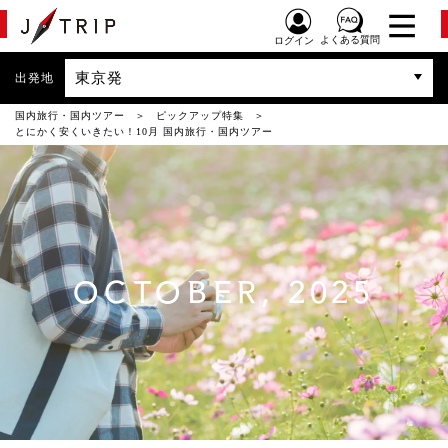
よくある質問
ログイン
東京発
出発地
国内旅行・国内ツアー
ピックアップ特集
とにかく安くいきたい！10月 国内旅行・国内ツアー
OCTOBER, 2025