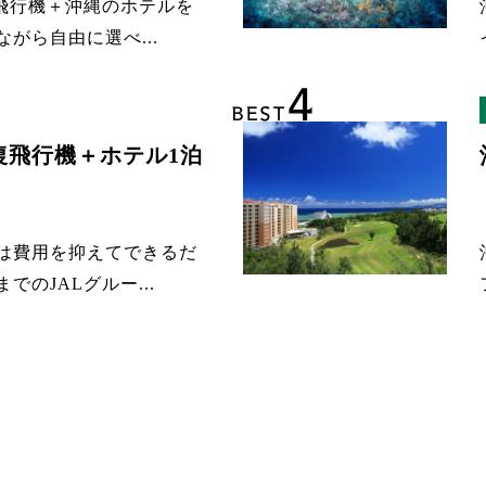
の飛行機＋沖縄のホテルを
がら自由に選べ...
4
BEST
復飛行機＋ホテル1泊
は費用を抑えてできるだ
のJALグルー...