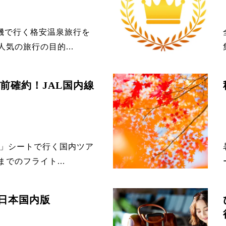
行機で行く格安温泉旅行を
気の旅行の目的...
前確約！JAL国内線
J」シートで行く国内ツア
でのフライト...
 日本国内版