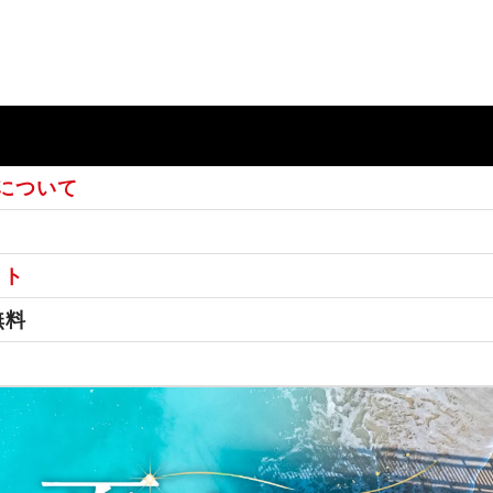
について
ット
無料