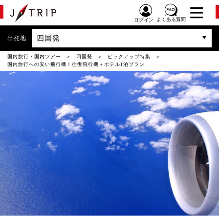
よくある質問
ログイン
四国発
出発地
国内旅行・国内ツアー
四国発
ピックアップ特集
国内旅行への安い飛行機！往復飛行機＋ホテル1泊プラン