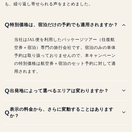
も、繰り返し寄せられる声をまとめました。
expand_more
Q
特別価格は、宿泊だけの予約でも適用されますか？
当社はJAL便を利用したパッケージツアー（往復航
空券＋宿泊）専門の旅行会社です。宿泊のみの単体
予約は取り扱っておりませんので、本キャンペーン
の特別価格は航空券＋宿泊のセット予約に対して適
用されます。
expand_more
Q
出発地によって選べるエリアは変わりますか？
表示の料金から、さらに変動することはあります
expand_more
Q
か？