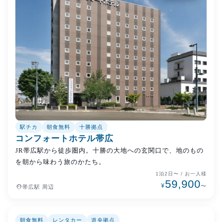
駅チカ
朝食無料
十勝拠点
コンフォートホテル帯広
JR帯広駅から徒歩圏内。十勝の大地への玄関口で、地のもの
を朝から味わう旅のかたち。
1泊2日〜 / お一人様
59,900
¥
place
〜
帯広駅 周辺
朝食無料
レンタカー
道央拠点