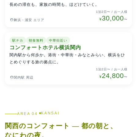
長めの滞在も、家族の時間も、ほどけていく。
1泊2日〜 / お一人様
30,000
¥
place
〜
舞浜・浦安 エリア
駅チカ
朝食無料
中華街近い
横浜・新横浜・みなとみらい
特別価格
コンフォートホテル横浜関内
関内駅から何歩か。港街・中華街・みなとみらい、横浜をひ
とめぐりする旅の拠点に。
1泊2日〜 / お一人様
24,800
¥
place
〜
関内駅 周辺
KANSAI
AREA 04
関西のコンフォート — 都の朝と、
なにわの夜。