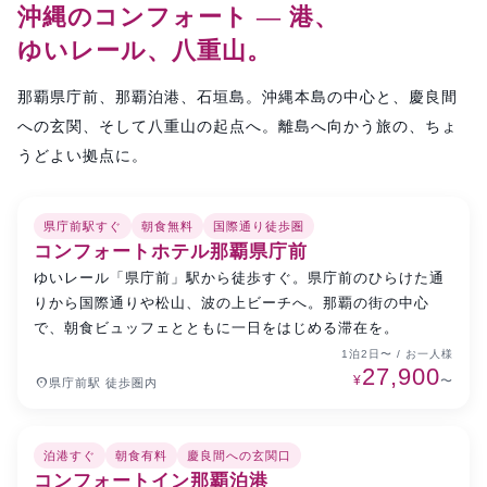
沖縄のコンフォート — 港、
ゆいレール、八重山。
那覇県庁前、那覇泊港、石垣島。沖縄本島の中心と、慶良間
への玄関、そして八重山の起点へ。離島へ向かう旅の、ちょ
うどよい拠点に。
県庁前駅すぐ
朝食無料
国際通り徒歩圏
那覇市内
特別価格
コンフォートホテル那覇県庁前
ゆいレール「県庁前」駅から徒歩すぐ。県庁前のひらけた通
りから国際通りや松山、波の上ビーチへ。那覇の街の中心
で、朝食ビュッフェとともに一日をはじめる滞在を。
1泊2日〜 / お一人様
27,900
¥
place
〜
県庁前駅 徒歩圏内
泊港すぐ
朝食有料
慶良間への玄関口
那覇・泊港
特別価格
コンフォートイン那覇泊港