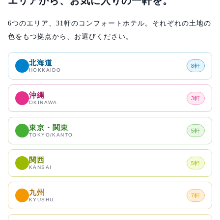
エリアから、お気に入りの一軒を。
6つのエリア、31軒のコンフォートホテル。それぞれの土地の
色をもつ拠点から、お選びください。
北海道
8
軒
HOKKAIDO
沖縄
3
軒
OKINAWA
東京・関東
5
軒
TOKYO/KANTO
関西
5
軒
KANSAI
九州
7
軒
KYUSHU