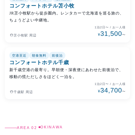
千歳・夕張・苫小牧
特別価格
コンフォートホテル苫小牧
JR苫小牧駅から徒歩圏内。レンタカーで北海道を巡る旅の、
ちょうどよい中継地。
1泊2日〜 / お一人様
31,500
¥
place
〜
苫小牧駅 周辺
空港至近
朝食無料
前後泊
千歳・夕張・苫小牧
特別価格
コンフォートホテル千歳
新千歳空港の最寄り。早朝便・深夜便にあわせた前後泊で、
移動の慌ただしさをほどく一泊を。
1泊2日〜 / お一人様
34,700
¥
place
〜
千歳駅 周辺
OKINAWA
AREA 02