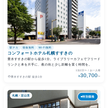
駅チカ
朝食無料
Wi-Fi無料
コンフォートホテル札幌すすきの
豊水すすきの駅から徒歩1分。ライブラリーカフェでフリード
リンクと本を片手に、夜の街と少し距離を置く時間を。
1泊2日〜 / お一人様
30,700
¥
place
〜
豊水すすきの駅 徒歩1分
札幌・定山渓
特別価格