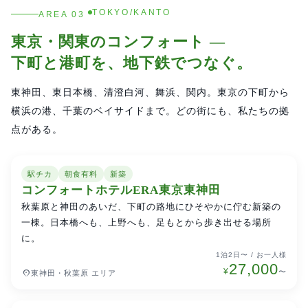
TOKYO/KANTO
AREA 03
東京・関東のコンフォート —
下町と港町を、地下鉄でつなぐ。
東神田、東日本橋、清澄白河、舞浜、関内。東京の下町から
横浜の港、千葉のベイサイドまで。どの街にも、私たちの拠
点がある。
駅チカ
朝食有料
新築
東京駅・銀座・日本橋
特別価格
コンフォートホテルERA東京東神田
秋葉原と神田のあいだ、下町の路地にひそやかに佇む新築の
一棟。日本橋へも、上野へも、足もとから歩き出せる場所
に。
1泊2日〜 / お一人様
27,000
¥
place
〜
東神田・秋葉原 エリア