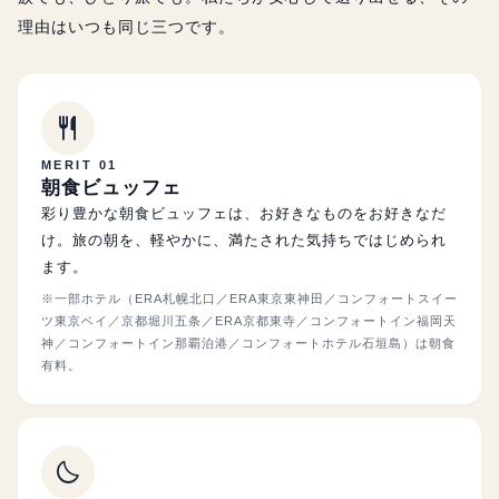
理由はいつも同じ三つです。
restaurant
MERIT 01
朝食ビュッフェ
彩り豊かな朝食ビュッフェは、お好きなものをお好きなだ
け。旅の朝を、軽やかに、満たされた気持ちではじめられ
ます。
※一部ホテル（ERA札幌北口／ERA東京東神田／コンフォートスイー
ツ東京ベイ／京都堀川五条／ERA京都東寺／コンフォートイン福岡天
神／コンフォートイン那覇泊港／コンフォートホテル石垣島）は朝食
有料。
bedtime