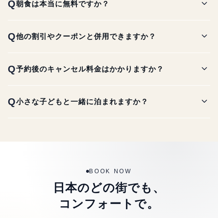
expand_more
Q
朝食は本当に無料ですか？
expand_more
Q
他の割引やクーポンと併用できますか？
expand_more
Q
予約後のキャンセル料金はかかりますか？
expand_more
Q
小さな子どもと一緒に泊まれますか？
BOOK NOW
日本のどの街でも、
コンフォートで。