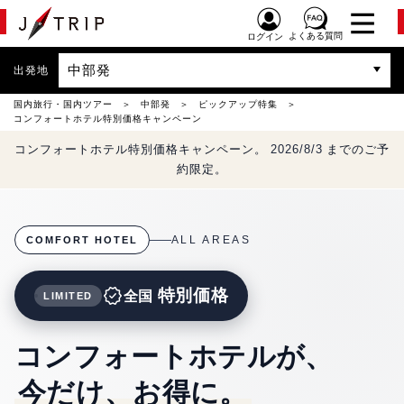
よくある質問
ログイン
中部発
出発地
国内旅行・国内ツアー
中部発
ピックアップ特集
コンフォートホテル特別価格キャンペーン
コンフォートホテル特別価格キャンペーン。
2026/8/3
までのご予
約限定。
ALL AREAS
COMFORT HOTEL
verified
特別価格
全国
LIMITED
コンフォートホテルが、
今だけ、お得に。