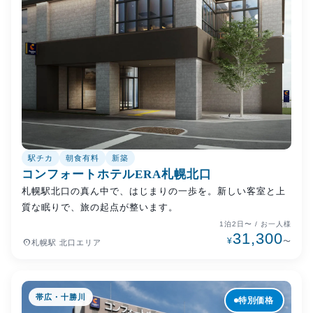
駅チカ
朝食有料
新築
コンフォートホテルERA札幌北口
札幌駅北口の真ん中で、はじまりの一歩を。新しい客室と上
質な眠りで、旅の起点が整います。
1泊2日〜 / お一人様
31,300
¥
place
〜
札幌駅 北口エリア
帯広・十勝川
特別価格