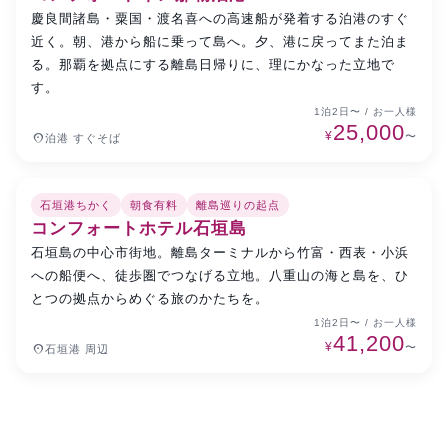
慶良間諸島・粟国・渡名喜への高速船が発着する泊港のすぐ
近く。朝、港から船に乗って島へ。夕、港に戻ってまた泊ま
る。那覇を拠点にする離島日帰りに、理にかなった立地で
す。
1泊2日〜 / お一人様
25,000
¥
place
〜
泊港 すぐそば
石垣港ちかく
朝食有料
離島巡りの起点
石垣島
特別価格
コンフォートホテル石垣島
石垣島の中心市街地。離島ターミナルから竹富・西表・小浜
への船便へ、徒歩圏でつなげる立地。八重山の海と島を、ひ
とつの拠点からめぐる旅のかたちを。
1泊2日〜 / お一人様
41,200
¥
place
〜
石垣港 周辺