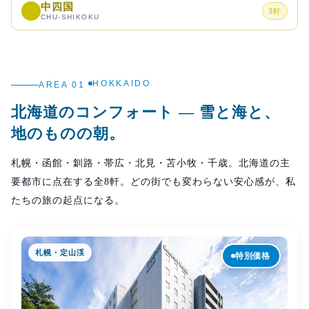
中四国
3
軒
CHU-SHIKOKU
HOKKAIDO
AREA 01
北海道のコンフォート — 雪と海と、
地のものの朝。
札幌・函館・釧路・帯広・北見・苫小牧・千歳。北海道の主
要都市に点在する全8軒。どの街でも変わらない安心感が、私
たちの旅の起点になる。
札幌・定山渓
特別価格