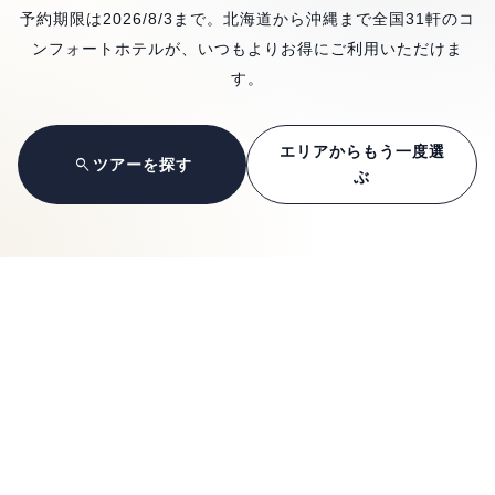
2026/8/3
31
予約期限は
まで
。北海道から沖縄まで全国
軒のコ
ンフォートホテルが、いつもよりお得にご利用いただけま
す。
エリアからもう一度選
search
ツアーを探す
ぶ