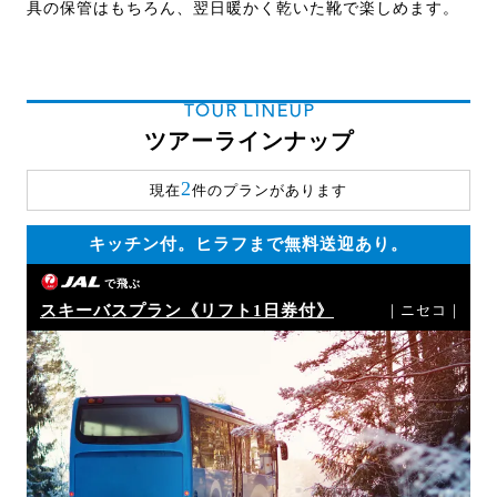
具の保管はもちろん、翌日暖かく乾いた靴で楽しめます。
TOUR LINEUP
ツアーラインナップ
2
現在
件のプランがあります
キッチン付。ヒラフまで無料送迎あり。
で飛ぶ
スキーバスプラン《リフト1日券付》
｜ニセコ｜