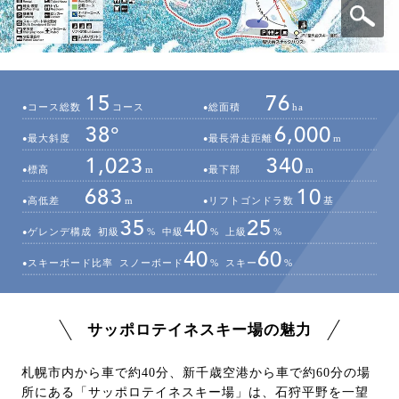
15
76
コース総数
コース
総面積
ha
38°
6,000
最大斜度
最長滑走距離
m
1,023
340
標高
m
最下部
m
683
10
高低差
m
リフトゴンドラ数
基
35
40
25
ゲレンデ構成
初級
%
中級
%
上級
%
40
60
スキーボード比率
スノーボード
%
スキー
%
サッポロテイネスキー場の魅力
札幌市内から車で約40分、新千歳空港から車で約60分の場
所にある「サッポロテイネスキー場」は、石狩平野を一望