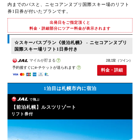
内までのバスと、ニセコアンヌプリ国際スキー場のリフト
券1日券が付いたプランです。
出発日をご指定頂くと
料金・詳細部分にツアー料金が表示されます
☆スキーバスプラン《後泊札幌》 - ニセコアンヌプリ
国際スキー場リフト1日券付き
マイルが貯まる
2名1室（ツイン）
予約後すぐにe-チケットが送られます
料金・詳細
1泊目は札幌市内に宿泊
で飛ぶ
【前泊札幌】ルスツリゾート
リフト券付