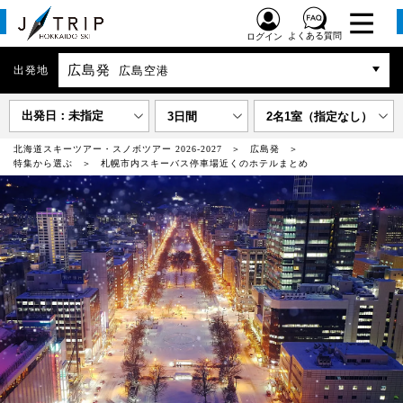
よくある質問
ログイン
広島発
出発地
広島空港
出発日：未指定
3日間
2名1室（指定なし）
北海道スキーツアー・スノボツアー 2026-2027
広島発
特集から選ぶ
札幌市内スキーバス停車場近くのホテルまとめ