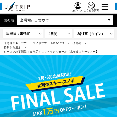
よくある質問
ログイン
出雲発
出発地
出雲空港
出発日：未指定
4日間
2名1室（ツイン）
北海道スキーツアー・スノボツアー 2026-2027
出雲発
特集から選ぶ
シーズン終了間近！売り尽くしファイナルセール【北海道スキーツアー】