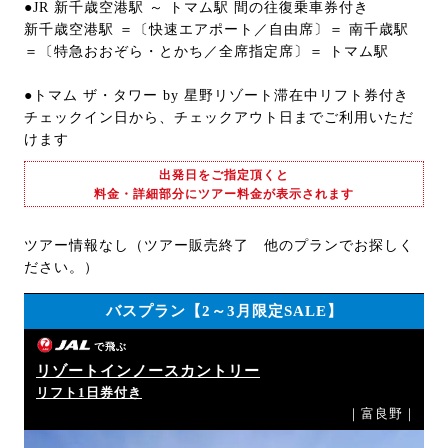
●JR 新千歳空港駅 ～ トマム駅 間の往復乗車券付き
新千歳空港駅 ＝〔快速エアポート／自由席〕＝ 南千歳駅
＝〔特急おおぞら・とかち／全席指定席〕＝ トマム駅
●トマム ザ・タワー by 星野リゾート滞在中リフト券付き
チェックイン日から、チェックアウト日までご利用いただ
けます
出発日をご指定頂くと
料金・詳細部分にツアー料金が表示されます
ツアー情報なし（ツアー販売終了 他のプランでお探しく
ださい。）
バスプラン【2～3月限定SALE】
で飛ぶ
リゾートインノースカントリー
リフト1日券付き
｜富良野｜