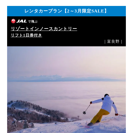
レンタカープラン【2～3月限定SALE】
で飛ぶ
リゾートインノースカントリー
リフト1日券付き
｜富良野｜