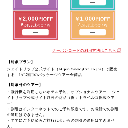
2,000
1,000
￥
円OFF
￥
円OFF
5
3
万円以上
万円以上
のご予約
のご予約
クーポンコードの利用方法はこちら
【対象プラン】
ジェイトリップ公式サイト（https://www.jtrip.co.jp/）で販売
する、JAL利用のパッケージツアー全商品
【対象外のツアー】
・飛行機を利用しないホテル予約、オプショナルツアー ・ジェ
イトリップ公式サイト以外の商品（例：トラベルコ掲載ツア
ー）
・割引はインターネットでのご予約限定です。お電話での割引
の適用はできません。
・すでにご予約済みご旅行代金からの割引の適用はできませ
ん。